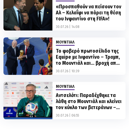
Αλ – Κελαΐφι να πάρει τη θέση
του Ινφαντίνο στη FIFA»!
30.07.26 | 14:08
ΜΟΥΝΤΙΑΛ
Το φοβερό πρωτοσέλιδο της
Equipe με Ινφαντίνο – Τραμπ,
το Μουντιάλ και… βροχή από
χαρτονομίσματα!
30.07.26 | 10:39
ΜΟΥΝΤΙΑΛ
Αντσελότι: Παραδέχθηκε τα
λάθη στο Μουντιάλ και κλείνει
τον κύκλο των βετεράνων –
«Ώρα για νέα γενιά»
30.07.26 | 06:55