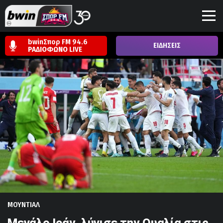
bwinΣπορ FM 94.6
ΕΙΔΗΣΕΙΣ
ΡΑΔΙΟΦΩΝΟ
LIVE
ΜΟΥΝΤΙΑΛ
Μεγάλο Ιράν, λύγισε την Ουαλία στις