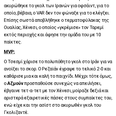
ακυρώθηκε το γκολ των Ιρανών για οφσάιντ, για το
οποίο, βέβαια, ο VAR δεν τον φώναξε για το ελέγξει.
Επίσης σωστά αποβλήθηκε ο τερματοφύλακας της
Ουαλίας, Χένεσι, ο οποίος «γκρέμισε» τον Ταρεμί
εκτός περιοχής και άφησε την ομάδα του με 10
παίκτες.
MVP:
Ο Τσεσμί χάρισε το πολυπόθητο γκολ στο Ιράν για να
ανοίξει το σκορ. Ο Ρεζαϊάν έγραψε το τελικό 2-0 και
καθάρισε μια και καλή το παιχνίδι. Μέχρι τότε όμως,
ο
Αζμούν
προσπαθούσε συνεχώς να απειλήσει,
έβγαινε τετ-α-τετ με τον Χένεσι, μοίραζε δεξιά και
αριστερά εξαιρετικές πάσες στους συμπαίκτες του,
ενώ είχε και την ασίστ στο ακυρωθέν γκολ του
Γκολιζαντέ.