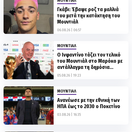
του μετά την κατάκτηση του
Μουντιάλ
06.08.26 | 06:57
ΜΟΥΝΤΙΑΛ
Ο Ινφαντίνο τάζει τον τελικό
του Μουντιάλ στο Μαρόκο με
αντάλλαγμα τη δημόσια
στήριξη της ομοσπονδίας
05.08.26 | 19:23
ΜΟΥΝΤΙΑΛ
Ανανέωσε με την εθνική των
ΗΠΑ έως το 2030 ο Ποκετίνο
03.08.26 | 16:35
ΜΟΥΝΤΙΑΛ