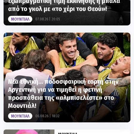
ΜΟΥΝΤΙΑΛ
07.08.26 | 20:05
Νέα εθνική… ποδοσφαιρική εορτή στην
Αργεντινή για να τιμηθεί η φετινή
προσπάθεια της «αλμπισελέστε» στο
Μουντιάλ!
ΜΟΥΝΤΙΑΛ
06.08.26 | 18:32
ΜΟΥΝΤΙΑΛ
Γκάβι: Έβαψε ροζ τα μαλλιά