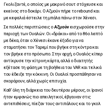
Γκολιζαντέ, ο οποίος με μακρινό σουτ στόχευσε και
εκείνος στο δοκάρι. Ο Αζμούν πήρε το rebound και
με κεφαλιά έστειλε τη μπάλα πάνω στον Χένεσι.
Σε πολλές περιπτώσεις ο
Αζμούν
εισχωρούσε στην
περιοχή των Ουαλών. Οι «δράκοι» από το 86ο λεπτό
με δέκα, όταν ο Χένεσι έκανε έξοδο για να
σταματήσει τον Ταρεμί που βγήκε στη κόντρα και
τον βρήκε στο πρόσωπο. Στην αρχή, ο Ουαλός κίπερ
αντίκρυσε την κίτρινη κάρτα, αλλά ο διαιτητής
εξέτασε τη φάση με τη βοήθεια του VAR και τελικά
του έδειξε την κόκκινη. Οι Ουαλοί προσπάθησαν να
σκοράρουν, αλλά χωρίς επιτυχία.
Καθ’ όλη τη διάρκεια του δευτέρου μέρους, οι Ιρανοί
ήταν εμφανώς πιο απειλητικοί, έβγαιναν στις
αντεπιθέσεις, πίεζαν τους αντιπάλους και το γκολ