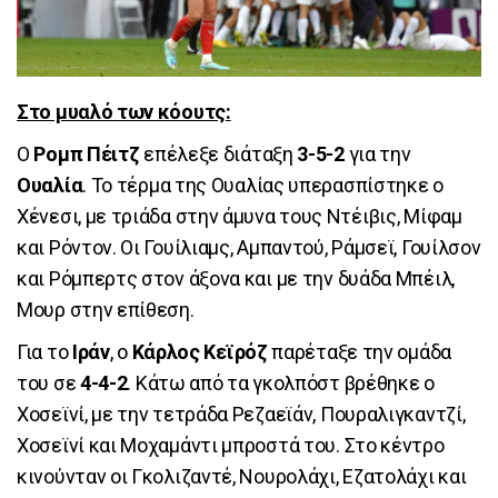
Στο μυαλό των κόουτς:
Ο
Ρομπ Πέιτζ
επέλεξε διάταξη
3-5-2
για την
Ουαλία
. Το τέρμα της Ουαλίας υπερασπίστηκε ο
Χένεσι, με τριάδα στην άμυνα τους Ντέιβις, Μίφαμ
και Ρόντον. Οι Γουίλιαμς, Αμπαντού, Ράμσεϊ, Γουίλσον
και Ρόμπερτς στον άξονα και με την δυάδα Μπέιλ,
Μουρ στην επίθεση.
Για το
Ιράν
, ο
Κάρλος Κεϊρόζ
παρέταξε την ομάδα
του σε
4-4-2
. Κάτω από τα γκολπόστ βρέθηκε ο
Χοσεϊνί, με την τετράδα Ρεζαεϊάν, Πουραλιγκαντζί,
Χοσεϊνί και Μοχαμάντι μπροστά του. Στο κέντρο
κινούνταν οι Γκολιζαντέ, Νουρολάχι, Εζατολάχι και