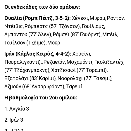
Οι ενδεκάδες των δύο ομάδων:
Ουαλία (Ρομπ Πέιτζ, 3-5-2):
Χένεσι, Μίφαμ, Ρόντον,
Ντέιβις, Ρόμπερτς (57' Τζόνσον), Γουίλιαμς,
Άμπαντου (77' Άλεν), Ράμσεϊ (87' Γουόρντ), Μπέιλ,
Γουίλσον (Τζέιμς), Μουρ
Ιράν (Κάρλος Κεϊρόζ, 4-4-2):
Χοσεΐνι,
Πουραλιγκάντζι, Ρεζαεϊάν, Μοχαμάντι, Γκολιζαντέχ
(77' Τζάχανμπακνς), Χατζισαφί (77' Τοραμπί),
Εζατολάχι (83' Καρίμι), Νοορολάχι (77' Τσεσμί),
Αζμούν (68' Ανσαριφάρντ), Ταρεμί
Η βαθμολογία του 2ου ομίλου:
1. Αγγλία 3
2. Ιράν 3
3. ΗΠΑ 1