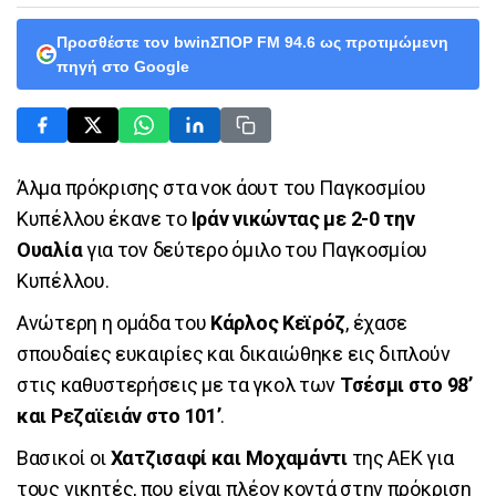
Προσθέστε τον bwinΣΠΟΡ FM 94.6 ως προτιμώμενη
πηγή στο Google
Άλμα πρόκρισης στα νοκ άουτ του Παγκοσμίου
Κυπέλλου έκανε το
Ιράν νικώντας με 2-0 την
Ουαλία
για τον δεύτερο όμιλο του Παγκοσμίου
Κυπέλλου.
Ανώτερη η ομάδα του
Κάρλος Κεϊρόζ
, έχασε
σπουδαίες ευκαιρίες και δικαιώθηκε εις διπλούν
στις καθυστερήσεις με τα γκολ των
Τσέσμι στο 98’
και Ρεζαϊειάν στο 101’
.
Βασικοί οι
Χατζισαφί και Μοχαμάντι
της ΑΕΚ για
τους νικητές, που είναι πλέον κοντά στην πρόκριση