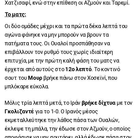
Χατζισαφί, ενώ στην επίθεση οι Αζμούν και Ταρεμί.
Το ματς:
Οι δύο ομάδες μέχρι και τα πρώτα δέκα λεπτά του
αγώνα φάνηκε να μην μπορούν να βρουν τα
πατήματα τους. Οι Ουαλοί προσπάθησαν να
επιβάλλουν τον ρυθμό τους χωρίς ιδιαίτερη
επιτυχία, με την πρώτη καλή φάση του ματς να
έρχεται από αυτούς στο
12ο λεπτό
. Το κοντινό
σουτ του
Μουρ
βρήκε πάνω στον Χοσεϊνί, που
μπλόκαρε εύκολα.
Μόλις τρία λεπτά μετά, το Ιράν
βρήκε δίχτυα
με τον
Γκολιζαντέ
για το 1-0. Ο Ιρανός μέσος
εκμεταλλεύτηκε την λάθος πάσα των Ουαλών,
έκλεψε τη μπάλα, την έδωσε στον Αζμούν, ο οποίος
αποφάσισε να μην σουτάρει, αλλά έδωσε πάσα στον