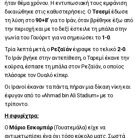
ήταν θέμα χρόνου. Η εντυπωσιακή τους εμφάνιση
δικαιώθηκε στις καθυστερήσεις. Ο
Τσεσμί
έδωσε
τη λύση στο
90+8’
για το Ιράν, όταν βρέθηκε έξω από
την περιοχή και με το δεξί έστειλε τη μπάλα στην
γωνία του Γουόρντ για να σημειώσει το
1-0
.
Τρία λεπτά μετά, ο
Ρεζαϊάν
έγραψε το τελικό
2-0
.
Το Ιράν βγήκε στην αντεπίθεση, ο Ταρεμί έκανε την
κούρσα, έσπασε τη μπάλα στον Ρεζαϊάν, ο οποίος
πλάσαρε τον Ουαλό κίπερ.
Οι Ιρανοί έκαναν τα πάντα, πήραν μια δίκαιη νίκη και
έφυγαν από το «Ahmad bin Ali Stadium» με το
τρίποντο.
Η σφυρίχτρα:
Ο
Μάριο Εσκομπάρ
(Γουατεμάλα) είχε να
αντιμετωπίσει ένα όχι τόσο εύκολο ματς. Σωστά