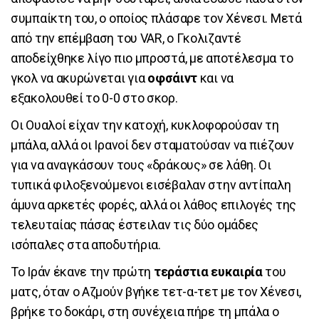
συμπαίκτη του, ο οποίος πλάσαρε τον Χένεσι. Μετά
από την επέμβαση του VAR, ο Γκολιζαντέ
αποδείχθηκε λίγο πιο μπροστά, με αποτέλεσμα το
γκολ να ακυρώνεται για
οφσάιντ
και να
εξακολουθεί το 0-0 στο σκορ.
Οι Ουαλοί είχαν την κατοχή, κυκλοφορούσαν τη
μπάλα, αλλά οι Ιρανοί δεν σταματούσαν να πιέζουν
για να αναγκάσουν τους «δράκους» σε λάθη. Οι
τυπικά φιλοξενούμενοι εισέβαλαν στην αντίπαλη
άμυνα αρκετές φορές, αλλά οι λάθος επιλογές της
τελευταίας πάσας έστειλαν τις δύο ομάδες
ισόπαλες στα αποδυτήρια.
Το Ιράν έκανε την πρώτη
τεράστια ευκαιρία
του
ματς, όταν ο Αζμούν βγήκε τετ-α-τετ με τον Χένεσι,
βρήκε το δοκάρι, στη συνέχεια πήρε τη μπάλα ο