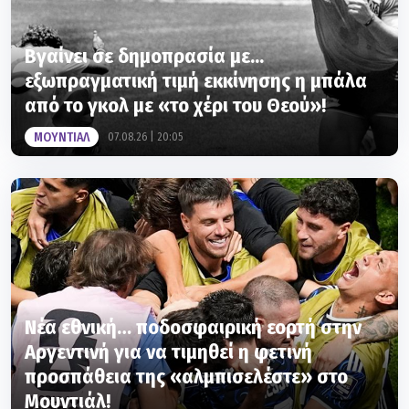
Βγαίνει σε δημοπρασία με...
εξωπραγματική τιμή εκκίνησης η μπάλα
από το γκολ με «το χέρι του Θεού»!
ΜΟΥΝΤΙΑΛ
07.08.26 | 20:05
Νέα εθνική… ποδοσφαιρική εορτή στην
Αργεντινή για να τιμηθεί η φετινή
προσπάθεια της «αλμπισελέστε» στο
Μουντιάλ!
ΜΟΥΝΤΙΑΛ
06.08.26 | 18:32