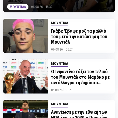
ΜΟΥΝΤΙΑΛ
Γκάβι: Έβαψε ροζ τα μαλλιά
του μετά την κατάκτηση του
Μουντιάλ
06.08.26 | 06:57
ΜΟΥΝΤΙΑΛ
Ο Ινφαντίνο τάζει τον τελικό
του Μουντιάλ στο Μαρόκο με
αντάλλαγμα τη δημόσια
στήριξη της ομοσπονδίας
05.08.26 | 19:23
ΜΟΥΝΤΙΑΛ
Ανανέωσε με την εθνική των
ΗΠΑ έως το 2030 ο Ποκετίνο
03.08.26 | 16:35