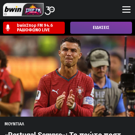
bwinΣπορ FM 94.6
ΕΙΔΗΣΕΙΣ
ΡΑΔΙΟΦΩΝΟ
LIVE
ΜΟΥΝΤΙΑΛ
«Portugal Sempre»: Το πρώτο ποστ