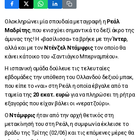
Ολοκληρώνει μία σπουδαία μεταγραφή η
Ρεάλ
Μαδρίτης
, που ενισχύει σημαντικά το δεξί άκρο της
άμυνας της! Η «βασίλισσα» τα βρήκε με την
Ίντερ
,
αλλά και με τον
Ντένζελ Ντάμφρις
τον οποίο θα
κάνει κάτοικο του «Σαντιάγκο Μπερναμπέου».
Η ισπανική ομάδα δούλευε τις τελευταίες
εβδομάδες την υπόθεση του Ολλανδού δεξιού μπακ,
που είπε το «ναι» στη Ρεάλ η οποία έβγαλε από τα
ταμεία της
20 εκατ. ευρώ
για να πληρώσει τη ρήτρα
εξαγοράς που είχαν βάλει οι «νερατζούρι».
Ο
Ντάμφρις
ήταν από την αρχή θετικός στη
μετακίνησή του στη Ρεάλ, η συμφωνία έκλεισε το
βράδυ της Τρίτης (02/06) και τις επόμενες μέρες θα