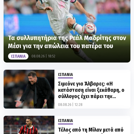
Τα συλλυπητήρια της Ρεάλ Μαδρίτης στον
Μέσι για την απώλεια του πατέρα του
ΙΣΠΑΝΙΑ
08.08.26 | 18:52
ΙΣΠΑΝΙΑ
Σιμεόνε για Άλβαρες: «Η
κατάσταση είναι ξεκάθαρη, ο
σύλλογος έχει πάρει την
απόφασή του»
08.08.26 | 12:28
ΙΣΠΑΝΙΑ
Τέλος από τη Μίλαν μετά από
7 χρόνια ο Μπενασέρ που
κλείνει στην Αλ Γκαράφα