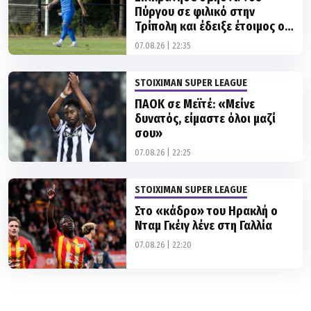
Asteras AKTOR
07.08.26 | 22:35
STOIXIMAN SUPER LEAGUE
ΠΑΟΚ σε Μεϊτέ: «Μείνε
δυνατός, είμαστε όλοι μαζί
σου»
07.08.26 | 22:25
STOIXIMAN SUPER LEAGUE
Στο «κάδρο» του Ηρακλή ο
Νταμ Γκέιγ λένε στη Γαλλία
07.08.26 | 22:20