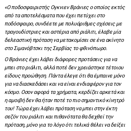
«Ο ποδοσφαιριστής Ογκνιεν Βράνιες ο οποίος εκτός
από τα αποτελέσματα που έχει πετύχει στο
ποδόσφαιρο, συνδέετε με πολυάριθμες σχέσεις με
τραγουδίστριες και αστέρια από ριάλιτι, έλαβε μία
δελεαστική πρόταση να μετακομίσει σε ένα ακίνητο
στο Σιμανόβτσκι της Σερβίας το φθινόπωρο.
Ο Βράνιες έχει λάβει διάφορες προτάσεις για να
μπει στο ριάλιτι, αλλά ποτέ δεν χρειάστηκε τέτοιου
είδους προώθηση. Πάντα έλεγε ότι θα έμπαινε μόνο
για να διασκεδάσει και να είναι ενδιαφέρον για τον
κόσμο. Οσον αφορά τα χρήματα, κερδίζει αρκετά και
η αμοιβή δεν θα ήταν ποτέ το πιο σημαντικό κίνητρό
του! Τώρα έχει λάβει πρόταση να μπει στην έκτη
σεζόν του ριάλιτι και πιθανότατα θα δεχθεί την
πρόταση, μόνο για το λόγο ότι τελικά θέλει να δείξει