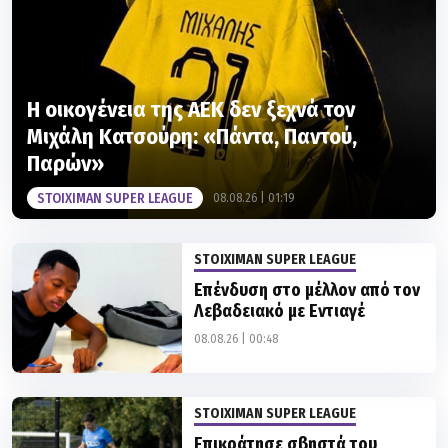
Η οικογένεια της ΑΕΚ δεν ξεχνά τον
Μιχάλη Κατσούρη: «Πάντα, Παντού,
Παρών»
STOIXIMAN SUPER LEAGUE
08.08.26 | 01:19
STOIXIMAN SUPER LEAGUE
Επένδυση στο μέλλον από τον
Λεβαδειακό με Εντιαγέ
08.08.26 | 00:48
STOIXIMAN SUPER LEAGUE
Επικράτησε σβηστά του
Πύργου σε φιλικό στην
Τρίπολη και έδειξε έτοιμος ο