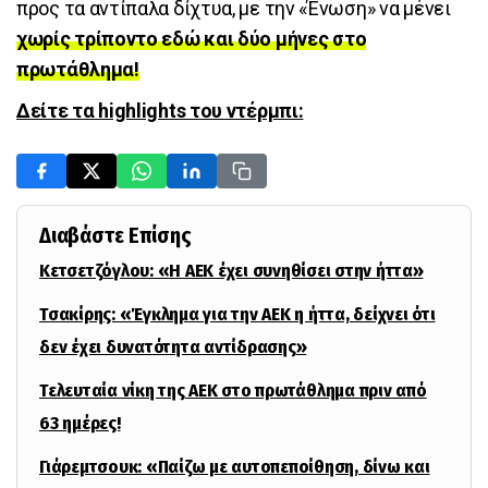
προς τα αντίπαλα δίχτυα, με την «Ένωση» να μένει
χωρίς τρίποντο εδώ και δύο μήνες στο
πρωτάθλημα!
Δείτε τα highlights του ντέρμπι:
Διαβάστε Επίσης
Κετσετζόγλου: «Η ΑΕΚ έχει συνηθίσει στην ήττα»
Τσακίρης: «Έγκλημα για την ΑΕΚ η ήττα, δείχνει ότι
δεν έχει δυνατότητα αντίδρασης»
Τελευταία νίκη της ΑΕΚ στο πρωτάθλημα πριν από
63 ημέρες!
Γιάρεμτσουκ: «Παίζω με αυτοπεποίθηση, δίνω και