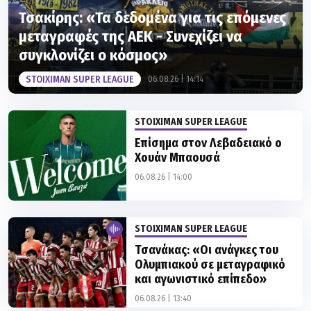
μεταγραφές της ΑΕΚ - Συνεχίζει να
συγκλονίζει ο κόσμος»
STOIXIMAN SUPER LEAGUE
06.08.26 | 14:14
STOIXIMAN SUPER LEAGUE
Επίσημα στον Λεβαδειακό ο
Χουάν Μπαουσά
06.08.26 | 14:00
STOIXIMAN SUPER LEAGUE
Τσανάκας: «Οι ανάγκες του
Ολυμπιακού σε μεταγραφικό
και αγωνιστικό επίπεδο»
06.08.26 | 13:40
STOIXIMAN SUPER LEAGUE