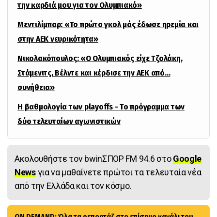
την καρδιά μου για τον Ολυμπιακό»
Μεντιλίμπαρ: «Το πρώτο γκολ μάς έδωσε ηρεμία και
στην ΑΕΚ νευρικότητα»
Νικολακόπουλος: «Ο Ολυμπιακός είχε Τζολάκη,
Στάμενιτς, Βέλντε και κέρδισε την ΑΕΚ από…
συνήθεια»
Η βαθμολογία των playoffs - Το πρόγραμμα των
δύο τελευταίων αγωνιστικών
Ακολουθήστε τον bwinΣΠΟΡ FM 94.6 στο
Google
News
για να μαθαίνετε πρώτοι τα τελευταία νέα
από την Ελλάδα και τον κόσμο.
ON DEMAND: Όλα τα ρεπορτάζ στο επίσημο κανάλι του