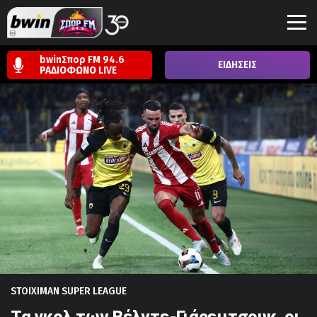
bwinΣπορ FM 94.6
ΕΙΔΗΣΕΙΣ
ΡΑΔΙΟΦΩΝΟ
LIVE
STOIXIMAN SUPER LEAGUE
Τα γκολ των Βέλντε-Γιάρεμτσουκ, οι