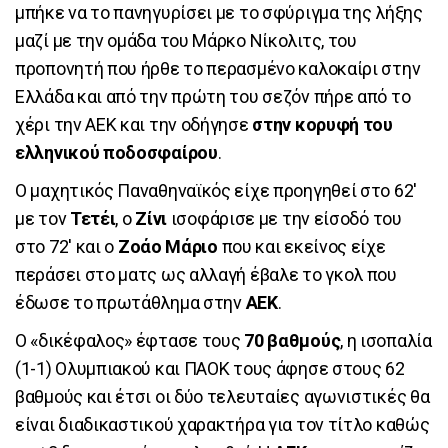
μπήκε να το πανηγυρίσει με το σφύριγμα της λήξης
μαζί με την ομάδα του Μάρκο Νίκολιτς, του
προπονητή που ήρθε το περασμένο καλοκαίρι στην
Ελλάδα και από την πρώτη του σεζόν πήρε από το
χέρι την ΑΕΚ και την οδήγησε
στην κορυφή του
ελληνικού ποδοσφαίρου
.
Ο μαχητικός Παναθηναϊκός είχε προηγηθεί στο 62'
με τον
Τετέι
, ο
Ζίνι
ισοφάρισε με την είσοδό του
στο 72' και ο
Ζοάο Μάριο
που και εκείνος είχε
περάσει στο ματς ως αλλαγή έβαλε το γκολ που
έδωσε το πρωτάθλημα στην
ΑΕΚ
.
Ο «δικέφαλος» έφτασε τους
70 βαθμούς
, η ισοπαλία
(1-1) Ολυμπιακού και ΠΑΟΚ τους άφησε στους 62
βαθμούς και έτσι οι δύο τελευταίες αγωνιστικές θα
είναι διαδικαστικού χαρακτήρα για τον τίτλο καθώς