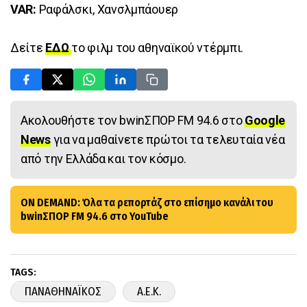
VAR:
Ραφάλσκι, Χανσλμπάουερ
Δείτε
ΕΔΩ
το φιλμ του αθηναϊκού ντέρμπι.
Ακολουθήστε τον bwinΣΠΟΡ FM 94.6 στο
Google
News
για να μαθαίνετε πρώτοι τα τελευταία νέα
από την Ελλάδα και τον κόσμο.
ON DEMAND: Όλα τα ρεπορτάζ στο επίσημο κανάλι του
bwinΣΠΟΡ FM 94.6 στο YouTube
TAGS:
ΠΑΝΑΘΗΝΑΪΚΟΣ
A.E.K.