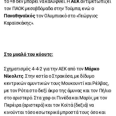
το +8 δεν μπορεί να καλυφθεί. Η
ΑΕΚ
αντιμετωπίζει
τον ΠΑΟΚ μεσοβδόμαδα στην Τούμπα, ενώ ο
Παναθηναϊκός
τον Ολυμπιακό στο «Γεώργιος
Καραϊσκάκης».
Στο μυαλό του κόουτς:
Σχηματισμός 4-4-2 για την ΑΕΚ από τον
Μάρκο
Νίκολιτς
. Στην εστία ο Στρακόσα, με δίδυμο
κεντρικών αμυντικών τους Μουκουντί και Ρέλβας,
με τον Ρότα στο δεξί άκρο της άμυνας και τον Πήλιο
στο αριστερό. Στα χαφ οι Πινέδα και Μαρίν, με τον
Περέιρα (αριστερά) και τον Κοϊτά (δεξιά) να
κινούνται τόσο εσωτερικά μπροστά τους όσο και