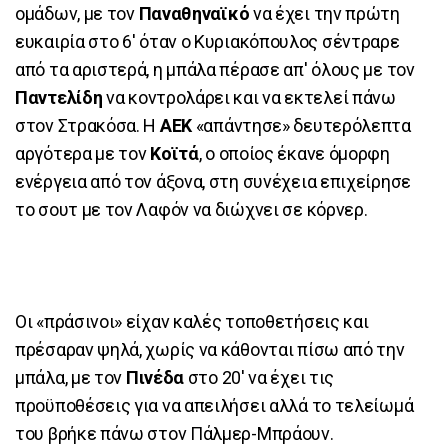
ομάδων, με τον
Παναθηναϊκό
να έχει την πρώτη
ευκαιρία στο 6' όταν ο Κυριακόπουλος σέντραρε
από τα αριστερά, η μπάλα πέρασε απ' όλους με τον
Παντελίδη
να κοντρολάρει και να εκτελεί πάνω
στον Στρακόσα. Η
ΑΕΚ
«απάντησε» δευτερόλεπτα
αργότερα με τον
Κοϊτά
, ο οποίος έκανε όμορφη
ενέργεια από τον άξονα, στη συνέχεια επιχείρησε
το σουτ με τον Λαφόν να διώχνει σε κόρνερ.
Οι «πράσινοι» είχαν καλές τοποθετήσεις και
πρέσαραν ψηλά, χωρίς να κάθονται πίσω από την
μπάλα, με τον
Πινέδα
στο 20' να έχει τις
προϋποθέσεις για να απειλήσει αλλά το τελείωμά
του βρήκε πάνω στον Πάλμερ-Μπράουν.