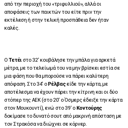
από την περιοχή του «τριφυλλιού», αλλά οι
αποφάσεις των παικτών του είτε πριν την
εκτέλεση ή στην τελική προσπάθεια δεν ήταν
καλές.
Ο
Τετέι
στο 32' κουβάλησε την μπάλα για αρκετά
μέτρα, με το τελείωμά του να μην βρίσκει εστία σε
μια φάση που θα μπορούσε να πάρει καλύτερη
απόφαση. Στο 34' ο
Ρέλβας
είδε την κάρτα, με
αποτέλεσμα να έχουν πάρει την κίτρινη και οι δύο
στόπερ της ΑΕΚ (στο 20' ο Όσμερς έδειξε την κάρτα
στον Μουκουντί), ενώ στο 39' ο
Κοντούρης
δοκίμασε το δυνατό σουτ από μακρινή απόσταση με
τον Στρακόσα να διώχνει σε κόρνερ.