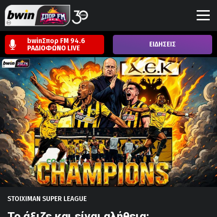
bwinΣπορ FM 94.6
ΕΙΔΗΣΕΙΣ
ΡΑΔΙΟΦΩΝΟ
LIVE
STOIXIMAN SUPER LEAGUE
Το άξιζε και είναι αλήθεια: