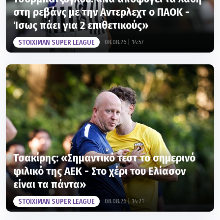
Ίσως πάει για 2 επιθετικούς»
STOIXIMAN SUPER LEAGUE
08.08.26 | 14:57
Τσακίρης: «Σημαντικό τεστ το σημερινό
φιλικό της ΑΕΚ - Στο χέρι του Ελίασον
είναι τα πάντα»
STOIXIMAN SUPER LEAGUE
08.08.26 | 14:21
STOIXIMAN SUPER LEAGUE