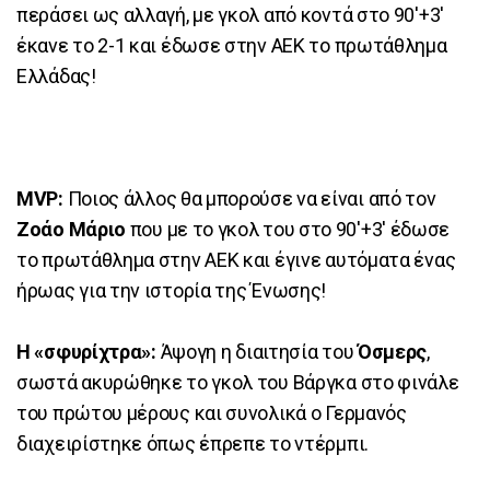
περάσει ως αλλαγή, με γκολ από κοντά στο 90'+3'
έκανε το 2-1 και έδωσε στην ΑΕΚ το πρωτάθλημα
Ελλάδας!
MVP:
Ποιος άλλος θα μπορούσε να είναι από τον
Ζοάο Μάριο
που με το γκολ του στο 90'+3' έδωσε
το πρωτάθλημα στην ΑΕΚ και έγινε αυτόματα ένας
ήρωας για την ιστορία της Ένωσης!
Η «σφυρίχτρα»:
Άψογη η διαιτησία του
Όσμερς
,
σωστά ακυρώθηκε το γκολ του Βάργκα στο φινάλε
του πρώτου μέρους και συνολικά ο Γερμανός
διαχειρίστηκε όπως έπρεπε το ντέρμπι.