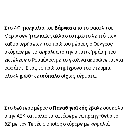
Στο 44' η κεφαλιά του
Βάργκα
από το φάουλ του
Μαρίν δεν ήταν καλή, αλλά στο πρώτο λεπτό των
καθυστερήσεων του πρώτου μέρους ο Ούγγρος
σκόραρε με το κεφάλι από την στατική φάση που
εκτέλεσε ο Ρουμάνος, με το γκολ να ακυρώνεται για
οφσάιντ. Έτσι, το πρώτο ημίχρονο του ντέρμπι
ολοκληρώθηκε
ισόπαλο
δίχως τέρματα.
Στο δεύτερο μέρος ο
Παναθηναϊκός
έβαλε δύσκολα
στην ΑΕΚ και μάλιστα κατάφερε να προηγηθεί στο
62' με τον
Τετέι
, ο οποίος σκόραρε με κεφαλιά