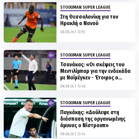
Στη Θεσσαλονίκη για τον
Ηρακλή ο Νανού
08.08.26 | 13:55
STOIXIMAN SUPER LEAGUE
Τσανάκας: «Οι σκέψεις του
Μεντιλίμπαρ για την ενδεκάδα
με Ναϊμέγκεν - Έτοιμος ο
Έσε»
08.08.26 | 13:46
STOIXIMAN SUPER LEAGUE
Παγκάκης: «Δούλεψε στη
διάσπαση της οργανωμένης
άμυνας ο Νίστρουπ»
08.08.26 | 13:14
STOIXIMAN SUPER LEAGUE