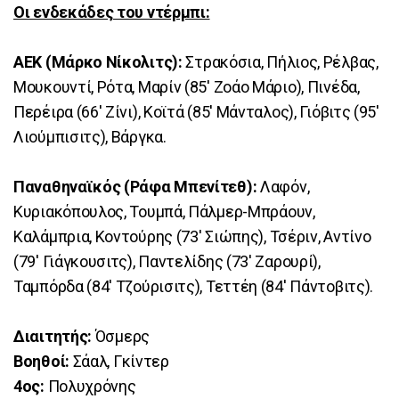
Οι ενδεκάδες του ντέρμπι:
ΑΕΚ (Μάρκο Νίκολιτς):
Στρακόσια, Πήλιος, Ρέλβας,
Μουκουντί, Ρότα, Μαρίν (85' Ζοάο Μάριο), Πινέδα,
Περέιρα (66' Ζίνι), Κοϊτά (85' Μάνταλος), Γιόβιτς (95'
Λιούμπισιτς), Βάργκα.
Παναθηναϊκός (Ράφα Μπενίτεθ):
Λαφόν,
Κυριακόπουλος, Τουμπά, Πάλμερ-Μπράουν,
Καλάμπρια, Κοντούρης (73' Σιώπης), Τσέριν, Αντίνο
(79' Γιάγκουσιτς), Παντελίδης (73' Ζαρουρί),
Ταμπόρδα (84' Τζούρισιτς), Τεττέη (84' Πάντοβιτς).
Διαιτητής:
Όσμερς
Βοηθοί:
Σάαλ, Γκίντερ
4ος:
Πολυχρόνης