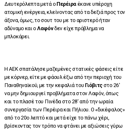
Δευτερόλεπτα μετά ο
Περέιρα
έκανε υπέροχη
ατομική ενέργεια, κλείνοντας από τα δεξιά προς τον
άξονα, όμως, το σουτ του με το αριστερό ήταν
αδύναμο και ο
Λαφόν
δεν είχε πρόβλημα να
μπλοκάρει.
Η ΑΕΚ σπατάλησε μαζεμένες στατικές φάσεις είτε
με κόρνερ, είτε με φάουλ έξω από την περιοχή του
Παναθηναϊκού, με την κεφαλιά του
Γιόβιτς
στο 26'
να μην δημιουργεί προβλήματα στον Λαφόν, όπως
και το πλασέ του Πινέδα στο 28' από την ωραία
συνεργασία των Περέιρα και Πήλιου. Ο «δικέφαλος»
από το 20ο λεπτό και μετά είχε το πάνω χέρι,
βρίσκοντας τον τρόπο να φτάνει με αξιώσεις γύρω