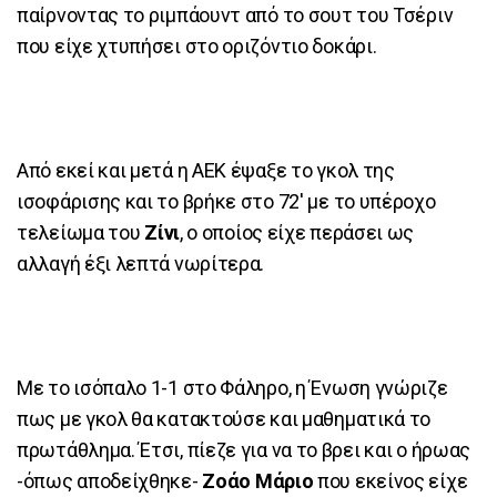
παίρνοντας το ριμπάουντ από το σουτ του Τσέριν
που είχε χτυπήσει στο οριζόντιο δοκάρι.
Από εκεί και μετά η ΑΕΚ έψαξε το γκολ της
ισοφάρισης και το βρήκε στο 72' με το υπέροχο
τελείωμα του
Ζίνι
, ο οποίος είχε περάσει ως
αλλαγή έξι λεπτά νωρίτερα.
Με το ισόπαλο 1-1 στο Φάληρο, η Ένωση γνώριζε
πως με γκολ θα κατακτούσε και μαθηματικά το
πρωτάθλημα. Έτσι, πίεζε για να το βρει και ο ήρωας
-όπως αποδείχθηκε-
Ζοάο Μάριο
που εκείνος είχε