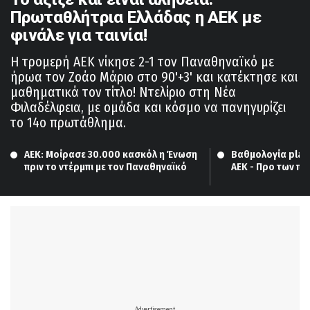
Πρωταθλήτρια Ελλάδας η ΑΕΚ με
φινάλε για ταινία!
Η τρομερή ΑΕΚ νίκησε 2-1 τον Παναθηναϊκό με
ήρωα τον Ζοάο Μάριο στο 90'+3' και κατέκτησε και
μαθηματικά τον τίτλο! Ντελίριο στη Νέα
Φιλαδέλφεια, με ομάδα και κόσμο να πανηγυρίζει
το 14ο πρωτάθλημα.
ΑΕΚ: Μοίρασε 30.000 κασκόλ η Ένωση 
Βαθμολογία playo
πριν το ντέρμπι με τον Παναθηναϊκό
ΑΕΚ - Προ των πυ
League o ΠΑΟΚ!