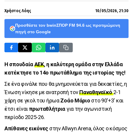
Χρήστος Λόης
10/05/2026, 21:30
Προσθέστε τον bwinΣΠΟΡ FM 94.6 ως προτιμώμενη
πηγή στο Google
Η σπουδαία
ΑΕΚ
, η καλύτερη ομάδα στην Ελλάδα
κατέκτησε το 14ο πρωτάθλημα της ιστορίας της!
Σε ένα φινάλε που θα μνημονεύεται για δεκαετίες, η
Ένωση νίκησε με ανατροπή τον
Παναθηναϊκό
2-1
χάρη σε γκολ του ήρωα
Ζοάο Μάριο
στο 90'+3' και
έτσι είναι
πρωταθλήτρια
για την αγωνιστική
περίοδο 2025-26.
Απίθανες εικόνες
στην Allwyn Arena, όλος ο κόσμος