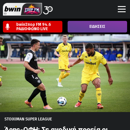
bwinΣπορ FM 94.6
ΕΙΔΗΣΕΙΣ
ΡΑΔΙΟΦΩΝΟ
LIVE
STOIXIMAN SUPER LEAGUE
Άρης-ΟΦΗ: Σε ανοδική πορεία οι