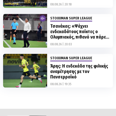
STOIXIMAN SUPER LEAGUE
Τσανάκας: «Ψάχνει
ενδεκαδάτους παίκτες ο
Ολυμπιακός, πιθανό να πάρει
δύο χαφ»
08.08.26 | 20:03
STOIXIMAN SUPER LEAGUE
Άρης: Η ενδεκάδα της φιλικής
αναμέτρησης με τον
Πανσερραϊκό
08.08.26 | 19:35