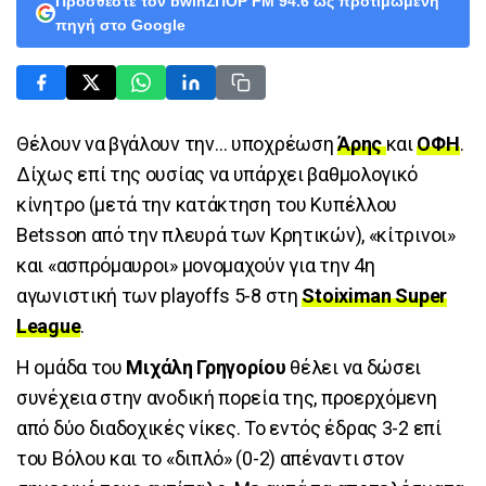
Προσθέστε τον bwinΣΠΟΡ FM 94.6 ως προτιμώμενη
πηγή στο Google
Θέλουν να βγάλουν την… υποχρέωση
Άρης
και
ΟΦΗ
.
Δίχως επί της ουσίας να υπάρχει βαθμολογικό
κίνητρο (μετά την κατάκτηση του Κυπέλλου
Betsson από την πλευρά των Κρητικών), «κίτρινοι»
και «ασπρόμαυροι» μονομαχούν για την 4η
αγωνιστική των playoffs 5-8 στη
Stoiximan Super
League
.
Η ομάδα του
Μιχάλη Γρηγορίου
θέλει να δώσει
συνέχεια στην ανοδική πορεία της, προερχόμενη
από δύο διαδοχικές νίκες. Το εντός έδρας 3-2 επί
του Βόλου και το «διπλό» (0-2) απέναντι στον