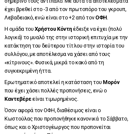
σημερινό τους αντίπαλο. Με αυτά τα αποτελέσματα
έχει βρεθεί στο -3 από τον πρωτοπόρο του γκρουπ,
Λεβαδειακό, ενώ είναι στο +2 από τον
ΟΦΗ
.
Η ομάδα του
Χρήστου Κόντη
έδειξε να έχει (πολύ
λογικά) το μυαλό της στην ιστορική επιτυχία με την
κατάκτηση του δεύτερου τίτλου στην ιστορία του
συλλόγου, με αποτέλεσμα να χάσει από τους
«κίτρινους». Φυσικά, μικρά το κακό από τη
συγκεκριμένη ήττα.
Ερωτηματικό αποτελεί η κατάσταση του
Μορόν
που έχει χάσει πολλές προπονήσεις, ενώ ο
Καντεβέρε
είναι τιμωρημένος.
Όσον αφορά τον ΟΦΗ, διαθέσιμος είναι ο
Κωστούλας που προπονήθηκε κανονικά το Σάββατο,
όπως και ο Χριστογέωργος που προπονείται