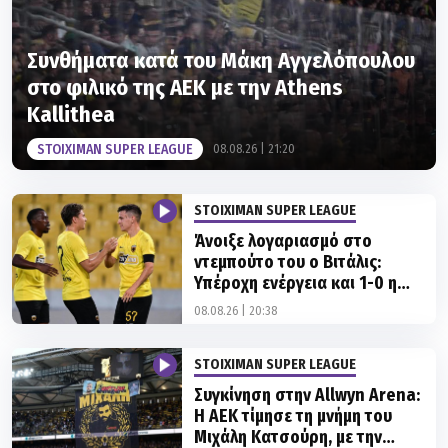
Συνθήματα κατά του Μάκη Αγγελόπουλου
στο φιλικό της ΑΕΚ με την Athens
Kallithea
STOIXIMAN SUPER LEAGUE
08.08.26 | 21:20
STOIXIMAN SUPER LEAGUE
Άνοιξε λογαριασμό στο
ντεμπούτο του ο Βιτάλις:
Υπέροχη ενέργεια και 1-0 η
ΑΕΚ!
08.08.26 | 20:38
STOIXIMAN SUPER LEAGUE
Συγκίνηση στην Allwyn Arena:
Η ΑΕΚ τίμησε τη μνήμη του
Μιχάλη Κατσούρη, με την
οικογένειά του παρούσα
08.08.26 | 20:18