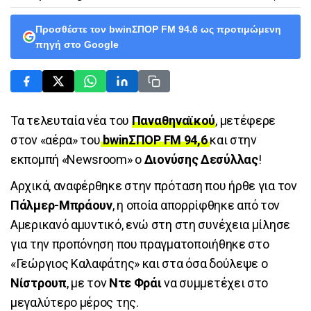
Προσθέστε τον bwinΣΠΟΡ FM 94.6 ως προτιμώμενη
πηγή στο Google
Τα τελευταία νέα του
Παναθηναϊκού
, μετέφερε
στον «αέρα» του
bwinΣΠΟΡ FM 94,6
και στην
εκπομπή «Newsroom» ο
Διονύσης Δεσύλλας
!
Αρχικά, αναφέρθηκε στην πρόταση που ήρθε για τον
Πάλμερ-Μπράουν
, η οποία απορρίφθηκε από τον
Αμερικανό αμυντικό, ενώ στη στη συνέχεια μίλησε
για την προπόνηση που πραγματοποιήθηκε στο
«Γεώργιος Καλαφάτης» και στα όσα δούλεψε ο
Νίστρουπ
, με τον
Ντε Φράι
να συμμετέχει στο
μεγαλύτερο μέρος της.