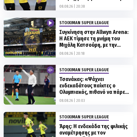
ΑΕΚ!
08.08.26 | 20:38
STOIXIMAN SUPER LEAGUE
Συγκίνηση στην Allwyn Arena:
Η ΑΕΚ τίμησε τη μνήμη του
Μιχάλη Κατσούρη, με την
οικογένειά του παρούσα
08.08.26 | 20:18
STOIXIMAN SUPER LEAGUE
Τσανάκας: «Ψάχνει
ενδεκαδάτους παίκτες ο
Ολυμπιακός, πιθανό να πάρει
δύο χαφ»
08.08.26 | 20:03
STOIXIMAN SUPER LEAGUE
Άρης: Η ενδεκάδα της φιλικής
αναμέτρησης με τον