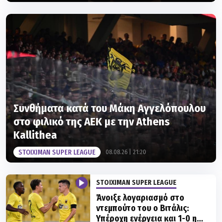
Συνθήματα κατά του Μάκη Αγγελόπουλου
στο φιλικό της ΑΕΚ με την Athens
Kallithea
STOIXIMAN SUPER LEAGUE
08.08.26 | 21:20
STOIXIMAN SUPER LEAGUE
Άνοιξε λογαριασμό στο
ντεμπούτο του ο Βιτάλις:
Υπέροχη ενέργεια και 1-0 η