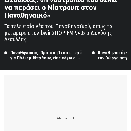
να περάσει ο Νίστρουπ στον
Παναθηναϊκό»
Τα τελευταία νέα του Παναθηναϊκού, όπως τα
μετέφερε στον bwinΣΠΟΡ FM 94,6 ο Διονύσης
Δεσύλλας.
Παναθηναϊκός: Πρόταση 1 εκατ. ευρώ 
Παναθηναϊκός: Τα
για Πάλμερ-Μπράουν, είπε «όχι» ο 
τον Γιώργο πετρί
παίκτης!