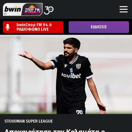
bwinΣπορ FM 94.6
ΕΙΔΗΣΕΙΣ
ΡΑΔΙΟΦΩΝΟ
LIVE
STOIXIMAN SUPER LEAGUE