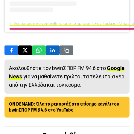
Η δημοσίευση κοινοποιήθηκε από το χρήστη Ηλίας Τσέλιος (@ilias_ts
Ακολουθήστε τον bwinΣΠΟΡ FM 94.6 στο
Google
News
για να μαθαίνετε πρώτοι τα τελευταία νέα
από την Ελλάδα και τον κόσμο.
ON DEMAND: Όλα τα ρεπορτάζ στο επίσημο κανάλι του
bwinΣΠΟΡ FM 94.6 στο YouTube