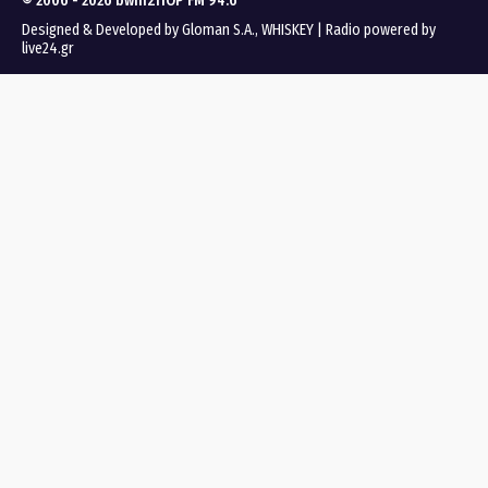
© 2006 - 2026 bwinΣΠΟΡ FM 94.6
Designed & Developed by
Gloman S.A.
,
WHISKEY
|
Radio powered by
live24.gr