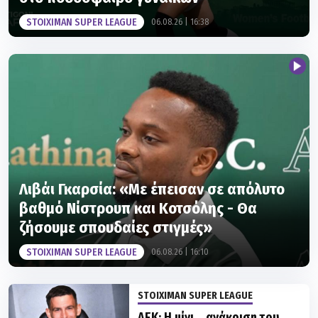
STOIXIMAN SUPER LEAGUE
06.08.26 | 16:38
Λιβάι Γκαρσία: «Με έπεισαν σε απόλυτο
βαθμό Νίστρουπ και Κοτσόλης - Θα
ζήσουμε σπουδαίες στιγμές»
STOIXIMAN SUPER LEAGUE
06.08.26 | 16:10
STOIXIMAN SUPER LEAGUE
ΑΕΚ: Η μίνι… ανάκριση του