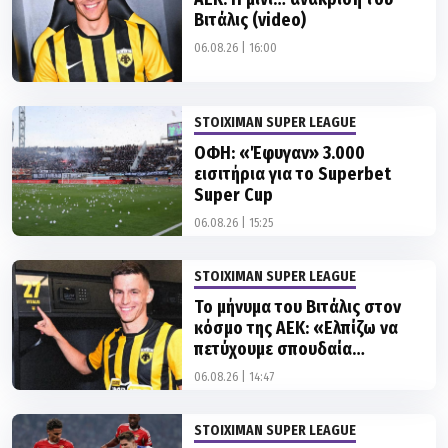
Βιτάλις (video)
06.08.26 | 16:00
STOIXIMAN SUPER LEAGUE
ΟΦΗ: «Έφυγαν» 3.000
εισιτήρια για το Superbet
Super Cup
06.08.26 | 15:25
STOIXIMAN SUPER LEAGUE
Το μήνυμα του Βιτάλις στον
κόσμο της ΑΕΚ: «Ελπίζω να
πετύχουμε σπουδαία
πράγματα»
06.08.26 | 14:47
STOIXIMAN SUPER LEAGUE