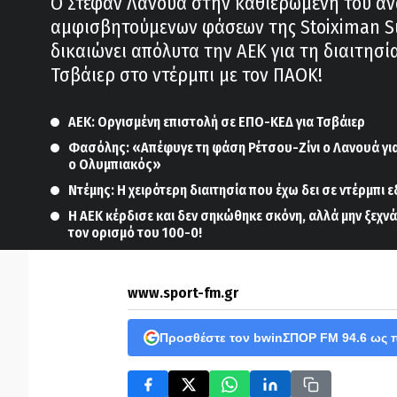
Ο Στεφάν Λανουά στην καθιερωμένη του α
αμφισβητούμενων φάσεων της Stoiximan S
δικαιώνει απόλυτα την ΑΕΚ για τη διαιτησί
Τσβάιερ στο ντέρμπι με τον ΠΑΟΚ!
ΑΕΚ: Οργισμένη επιστολή σε ΕΠΟ-ΚΕΔ για Τσβάιερ
Φασόλης: «Απέφυγε τη φάση Ρέτσου-Ζίνι ο Λανουά για 
ο Ολυμπιακός»
Ντέμης: Η χειρότερη διαιτησία που έχω δει σε ντέρμπι ε
Η ΑΕΚ κέρδισε και δεν σηκώθηκε σκόνη, αλλά μην ξεχν
τον ορισμό του 100-0!
www.sport-fm.gr
Προσθέστε τον bwinΣΠΟΡ FM 94.6 ως 