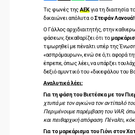
Τις φωνές της
ΑΕΚ
για τη διαιτησία τ
δικαιώνει απόλυτα ο
Στεφάν Λανουά!
Ο Γάλλος αρχιδιαιτητής, στην καθιε
φάσεων, ξεκαθαρίζει ότι το
μαρκάρισ
τιμωρηθεί με πέναλτι υπέρ της Ένωσ
«ασπρόμαυρων», ενώ σε ό,τι αφορά τ
έπρεπε, όπως λέει, να υπάρξει τουλάχ
δεξιό αμυντικό του «δικεφάλου του Β
Αναλυτικά λέει:
Για τη φάση του Βιετέσκα με τον Πιε
χτυπά με τον αγκώνα τον αντίπαλό το
Περιμένουμε παρέμβαση του VAR, όπως
και πειθαρχική απόφαση. Πέναλτι, κόκ
Για το μαρκάρισμα του Γιόνι στον Χα