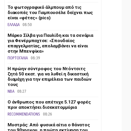
Το φωτογραφικό άλμπουμ από τις
διακοπές του Γιαμπουσέλε δείχνει πως
είναι «φέτες» (pics)
ΕΛΛΑΔΑ
08:50
Μάρκο Σίλβα για Παυλίδη και τα σενάρια
για Φενέρμπαχτσε: «Σπουδαίος
επαγγελματίας, απολαμβάνει να είναι
στην Μπενφίκα»
ΠΟΡΤΟΓΑΛΙΑ
08:39
Η πρώην σύντροφος του Ντόντσιτς
ζητά 50 εκατ. για να λυθεί η δικαστική
διαμάχη για την επιμέλεια των παιδιών
τους
NBA
08:27
Ο άνθρωπος που απέτυχε 5.127 φορές
πριν αποκτήσει δισεκατομμύρια
RECOMMENDATIONS
08:26
Μυστράς: Από φυσικά αίτια ο θάνατος
του 90χρονου, η πρώτη εκτίμηση του