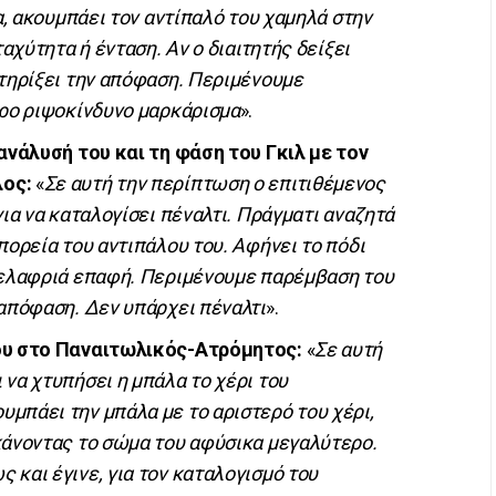
α, ακουμπάει τον αντίπαλό του χαμηλά στην
ταχύτητα ή ένταση. Αν ο διαιτητής δείξει
στηρίξει την απόφαση. Περιμένουμε
αρο ριψοκίνδυνο μαρκάρισμα
».
 ανάλυσή του και τη φάση του Γκιλ με τον
λος:
«
Σε αυτή την περίπτωση ο επιτιθέμενος
για να καταλογίσει πέναλτι. Πράγματι αναζητά
πορεία του αντιπάλου του. Αφήνει το πόδι
 ελαφριά επαφή. Περιμένουμε παρέμβαση του
 απόφαση. Δεν υπάρχει πέναλτι
».
ίου στο Παναιτωλικός-Ατρόμητος:
«
Σε αυτή
να χτυπήσει η μπάλα το χέρι του
μπάει την μπάλα με το αριστερό του χέρι,
κάνοντας το σώμα του αφύσικα μεγαλύτερο.
και έγινε, για τον καταλογισμό του