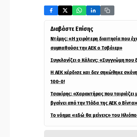
Διαβάστε Επίσης
Ντέμης: «Η χειρότερη διαιτησία που έχω
συμπαθούσε την ΑΕΚ ο Τσβάιερ»
Συγκλονίζει ο Κάλενς: «Συγγνώμη που
Η ΑΕΚ κέρδισε και δεν σηκώθηκε σκόνη
100-0!
Τσακίρης: «Χαρακτήρας που ταιριάζει μ
βγαίνει από την 11άδα της ΑΕΚ ο Βίντα
Το νόημα «εδώ θα μείνεις» του Ηλιόπ