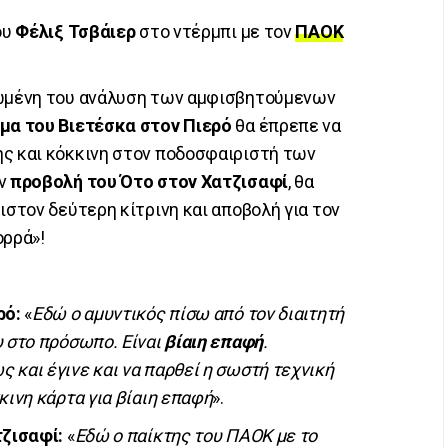
ου
Φέλιξ Τσβάιερ
στο ντέρμπι με τον
ΠΑΟΚ
ρωμένη του ανάλυση των αμφισβητούμενων
μα του Βιετέσκα στον Πιερό
θα έπρεπε να
ης και κόκκινη στον ποδοσφαιριστή των
ην
προβολή του Ότο στον Χατζισαφί
, θα
ιστον δεύτερη κίτρινη και αποβολή για τον
ορρά»!
ρό:
«
Εδώ ο αμυντικός πίσω από τον διαιτητή
υ στο πρόσωπο. Είναι
βίαιη επαφή
.
 και έγινε και να παρθεί η σωστή τεχνική
κινη κάρτα για βίαιη επαφή
».
τζισαφί:
«
Εδώ ο παίκτης του ΠΑΟΚ με το