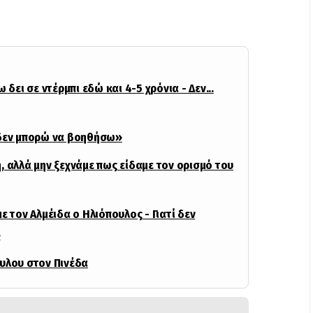
 δει σε ντέρμπι εδώ και 4-5 χρόνια - Δεν...
 δεν μπορώ να βοηθήσω»
, αλλά μην ξεχνάμε πως είδαμε τον ορισμό του
ε τον Αλμέιδα ο Ηλιόπουλος - Γιατί δεν
»
ουλου στον Πινέδα