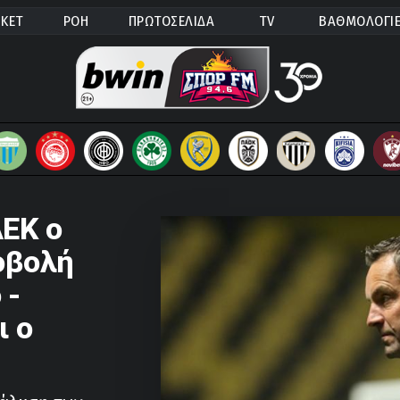
ΚΕΤ
ΡΟΗ
ΠΡΩΤΟΣΕΛΙΔΑ
TV
ΒΑΘΜΟΛΟΓΙ
ΑΕΚ ο
οβολή
 -
ι ο