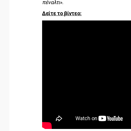
πέναλτι
».
Δείτε το βίντεο: