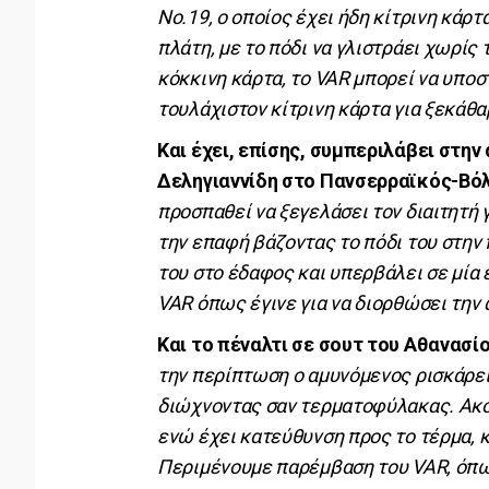
Νο.19, ο οποίος έχει ήδη κίτρινη κάρτ
πλάτη, με το πόδι να γλιστράει χωρίς 
κόκκινη κάρτα, το VAR μπορεί να υπο
τουλάχιστον κίτρινη κάρτα για ξεκάθ
Και έχει, επίσης, συμπεριλάβει στην
Δεληγιαννίδη στο Πανσερραϊκός-Βό
προσπαθεί να ξεγελάσει τον διαιτητή 
την επαφή βάζοντας το πόδι του στην 
του στο έδαφος και υπερβάλει σε μία
VAR όπως έγινε για να διορθώσει την
Και το πέναλτι σε σουτ του Αθανασ
την περίπτωση ο αμυνόμενος ρισκάρει 
διώχνοντας σαν τερματοφύλακας. Ακου
ενώ έχει κατεύθυνση προς το τέρμα, 
Περιμένουμε παρέμβαση του VAR, όπως 