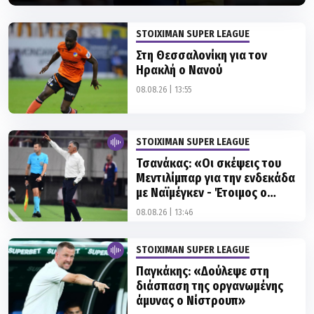
STOIXIMAN SUPER LEAGUE
Στη Θεσσαλονίκη για τον
Ηρακλή ο Νανού
08.08.26 | 13:55
STOIXIMAN SUPER LEAGUE
Τσανάκας: «Οι σκέψεις του
Μεντιλίμπαρ για την ενδεκάδα
με Ναϊμέγκεν - Έτοιμος ο
Έσε»
08.08.26 | 13:46
STOIXIMAN SUPER LEAGUE
Παγκάκης: «Δούλεψε στη
διάσπαση της οργανωμένης
άμυνας ο Νίστρουπ»
08.08.26 | 13:14