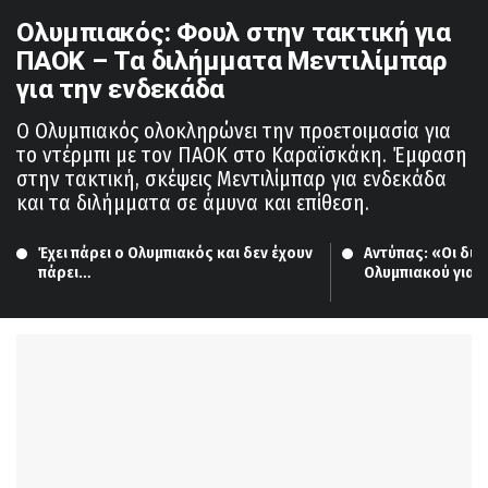
Ολυμπιακός: Φουλ στην τακτική για
ΠΑΟΚ – Τα διλήμματα Μεντιλίμπαρ
για την ενδεκάδα
Ο Ολυμπιακός ολοκληρώνει την προετοιμασία για
το ντέρμπι με τον ΠΑΟΚ στο Καραϊσκάκη. Έμφαση
στην τακτική, σκέψεις Μεντιλίμπαρ για ενδεκάδα
και τα διλήμματα σε άμυνα και επίθεση.
Έχει πάρει ο Ολυμπιακός και δεν έχουν 
Αντύπας: «Οι δύο
πάρει…
Ολυμπιακού για 