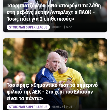
στη ρεβάνς με την Αντερλεχτ ο ΠΑΟΚ -
Ίσως πάει για 2 επιθετικούς»
STOIXIMAN SUPER LEAGUE
08.08.26 | 14:57
Τσακίρης: «Σημαντικό τεστ το σημερινό
φιλικό της ΑΕΚ - Στο χέρι του Ελίασον
είναι τα πάντα»
STOIXIMAN SUPER LEAGUE
08.08.26 | 14:21