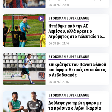
ΑΕΚ»
06.08.26 | 22:10
STOIXIMAN SUPER LEAGUE
Ηττήθηκε από την ΑΕ
Λεμέσου, αλλά άρεσε ο
Ατρόμητος στο τελευταίο του
φιλικό στην Πολωνία
06.08.26 | 21:46
STOIXIMAN SUPER LEAGUE
Επικράτησε του Παναιτωλικού
και άφησε θετικές εντυπώσεις
ο Λεβαδειακός
06.08.26 | 20:07
STOIXIMAN SUPER LEAGUE
Δούλεψε για πρώτη φορά με
τα πράσινα ο Λιβάι Γκαρσία