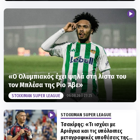
«Ο Ολυμπιακός έχει ψηλά στη λίστα του
τον Μπλέσα της Ρίο Άβε»
STOIXIMAN SUPER LEAGUE
06.08.26 | 23:25
STOIXIMAN SUPER LEAGUE
Τσακίρης: «Τι ισχύει με
Αριάγκα και τις υπόλοιπες
μεταγραφικές υποθέσεις της