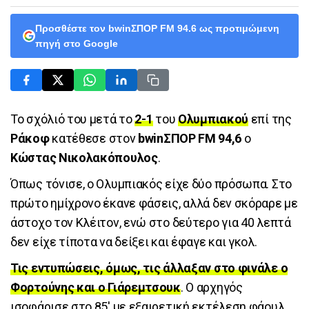
Προσθέστε τον bwinΣΠΟΡ FM 94.6 ως προτιμώμενη
πηγή στο Google
Το σχόλιό του μετά το
2-1
του
Ολυμπιακού
επί της
Ράκοφ
κατέθεσε στον
bwinΣΠΟΡ FM 94,6
ο
Κώστας Νικολακόπουλος
.
Όπως τόνισε, ο Ολυμπιακός είχε δύο πρόσωπα. Στο
πρώτο ημίχρονο έκανε φάσεις, αλλά δεν σκόραρε με
άστοχο τον Κλέιτον, ενώ στο δεύτερο για 40 λεπτά
δεν είχε τίποτα να δείξει και έφαγε και γκολ.
Τις εντυπώσεις, όμως, τις άλλαξαν στο φινάλε ο
Φορτούνης και ο Γιάρεμτσουκ
. Ο αρχηγός
ισοφάρισε στο 85' με εξαιρετική εκτέλεση φάουλ