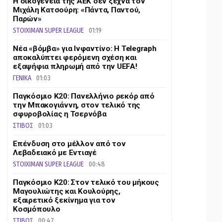
Η οικογένεια της ΑΕΚ δεν ξεχνά τον
Μιχάλη Κατσούρη: «Πάντα, Παντού,
Παρών»
STOIXIMAN SUPER LEAGUE
01:19
Νέα «βόμβα» για Ινφαντίνο: Η Telegraph
αποκαλύπτει φερόμενη σχέση και
εξαψήφια πληρωμή από την UEFA!
ΓΕΝΙΚΑ
01:03
Παγκόσμιο Κ20: Πανελλήνιο ρεκόρ από
την Μπακογιάννη, στον τελικό της
σφυροβολίας η Τσερνόβα
ΣΤΙΒΟΣ
01:03
Επένδυση στο μέλλον από τον
Λεβαδειακό με Εντιαγέ
STOIXIMAN SUPER LEAGUE
00:48
Παγκόσμιο Κ20: Στον τελικό του μήκους
Μαγουλιώτης και Κουλούρης,
εξαιρετικό ξεκίνημα για τον
Κοσμόπουλο
ΣΤΙΒΟΣ
00:47