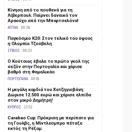
Kίνηση από το πουθενά για τη
Λίβερπουλ: Παίρνει δανεικό τον
Αραούχο από την Μπαρτσελόνα!
ΑΓΓΛΙΑ
00:36
Παγκόσμιο Κ20: Στον τελικό του ύψους
η Ολυμπία Τζούβελη
ΣΤΙΒΟΣ
00:33
Ο Κούτσιας έβαλε το πρώτο γκολ της
σεζόν στην Πορτογαλία και χάρισε
βαθμό στη Φαμαλικάο
ΠΟΡΤΟΓΑΛΙΑ
00:18
Η μεγάλη καρδιά του Χατζηγιοβάνη:
Δώρισε 12.500 ευρώ και χάρισε ελπίδα
στον μικρό Δημήτρη!
ΚΥΠΡΟΣ
23:52
Carabao Cup: Πρόκριση με περίπατο για
τη Γουλβς, η Μίντλεσμπρο πέταξε
εκτός τη Ρέξαμ