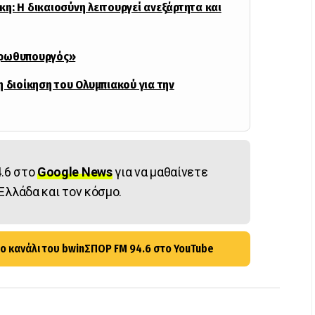
η: Η δικαιοσύνη λειτουργεί ανεξάρτητα και
πρωθυπουργός»
η διοίκηση του Ολυμπιακού για την
.6 στο
Google News
για να μαθαίνετε
Ελλάδα και τον κόσμο.
ο κανάλι του bwinΣΠΟΡ FM 94.6 στο YouTube