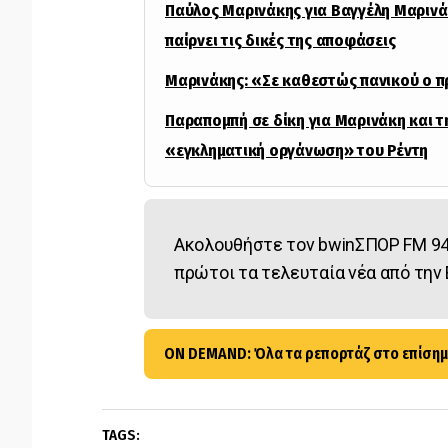
Παύλος Μαρινάκης για Βαγγέλη Μαρινάκ
παίρνει τις δικές της αποφάσεις
Μαρινάκης: «Σε καθεστώς πανικού ο 
Παραπομπή σε δίκη για Μαρινάκη και τ
«εγκληματική οργάνωση» του Ρέντη
Ακολουθήστε τον bwinΣΠΟΡ FM 94
πρώτοι τα τελευταία νέα από την 
ON DEMAND: Όλα τα ρεπορτάζ στο επίσημ
TAGS: