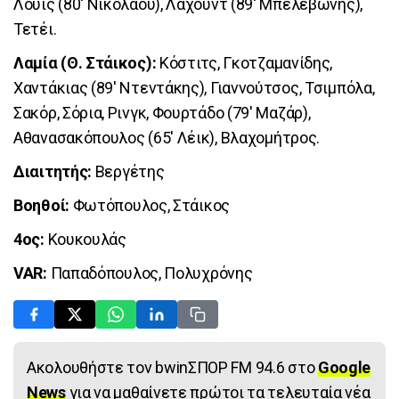
Λουίς (80' Νικολάου), Λαχούντ (89' Μπελεβώνης),
Τετέι.
Λαμία (Θ. Στάικος):
Κόστιτς, Γκοτζαμανίδης,
Χαντάκιας (89' Ντεντάκης), Γιαννούτσος, Τσιμπόλα,
Σακόρ, Σόρια, Ρινγκ, Φουρτάδο (79' Μαζάρ),
Αθανασακόπουλος (65' Λέικ), Βλαχομήτρος.
Διαιτητής:
Βεργέτης
Βοηθοί:
Φωτόπουλος, Στάικος
4ος:
Κουκουλάς
VAR:
Παπαδόπουλος, Πολυχρόνης
Ακολουθήστε τον bwinΣΠΟΡ FM 94.6 στο
Google
News
για να μαθαίνετε πρώτοι τα τελευταία νέα