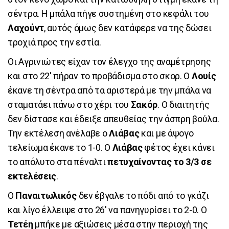
σέντρα. Η μπάλα πήγε συστημένη στο κεφάλι του
Λαχούντ
, αυτός όμως δεν κατάφερε να της δώσει
τροχιά προς την εστία.
Οι Αγρινιώτες είχαν τον έλεγχο της αναμέτρησης
και στο 22' πήραν το προβάδισμα στο σκορ. Ο
Λουίς
έκανε τη σέντρα από τα αριστερά με την μπάλα να
σταματάει πάνω στο χέρι του
Σακόρ
. Ο διαιτητής
δεν δίστασε και έδειξε απευθείας την άσπρη βούλα.
Την εκτέλεση ανέλαβε ο
Λιάβας
και με άψογο
τελείωμα έκανε το 1-0. Ο
Λιάβας
φέτος έχει κάνει
το απόλυτο στα πέναλτι
πετυχαίνοντας το 3/3 σε
εκτελέσεις
.
Ο
Παναιτωλικός
δεν έβγαλε το πόδι από το γκάζι
και λίγο έλλειψε στο 26' να πανηγυρίσει το 2-0. Ο
Τετέη
μπήκε με αξιώσεις μέσα στην περιοχή της