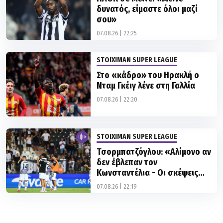
07.08.26 | 22:25
STOIXIMAN SUPER LEAGUE
Στο «κάδρο» του Ηρακλή ο
Νταμ Γκέιγ λένε στη Γαλλία
07.08.26 | 22:20
STOIXIMAN SUPER LEAGUE
Τσορμπατζόγλου: «Αλίμονο αν
δεν έβλεπαν τον
Κωνσταντέλια - Οι σκέψεις
του ΠΑΟΚ για φορ»
07.08.26 | 22:19