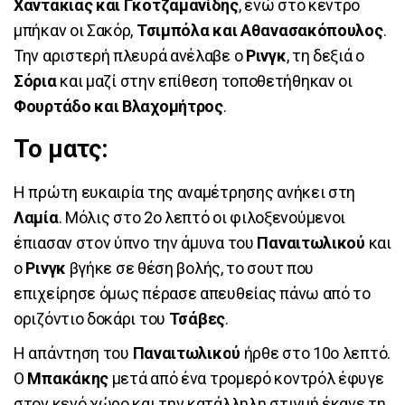
Χαντάκιας και Γκοτζαμανίδης
, ενώ στο κέντρο
μπήκαν οι Σακόρ,
Τσιμπόλα και Αθανασακόπουλος
.
Την αριστερή πλευρά ανέλαβε ο
Ρινγκ
, τη δεξιά ο
Σόρια
και μαζί στην επίθεση τοποθετήθηκαν οι
Φουρτάδο και Βλαχομήτρος
.
Το ματς:
Η πρώτη ευκαιρία της αναμέτρησης ανήκει στη
Λαμία
. Μόλις στο 2ο λεπτό οι φιλοξενούμενοι
έπιασαν στον ύπνο την άμυνα του
Παναιτωλικού
και
ο
Ρινγκ
βγήκε σε θέση βολής, το σουτ που
επιχείρησε όμως πέρασε απευθείας πάνω από το
οριζόντιο δοκάρι του
Τσάβες
.
Η απάντηση του
Παναιτωλικού
ήρθε στο 10ο λεπτό.
Ο
Μπακάκης
μετά από ένα τρομερό κοντρόλ έφυγε
στον κενό χώρο και την κατάλληλη στιγμή έκανε τη