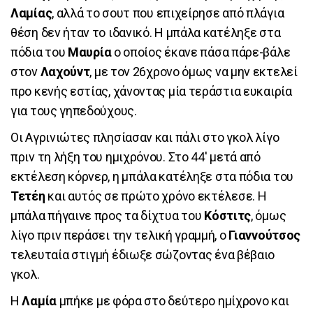
Λαμίας
, αλλά το σουτ που επιχείρησε από πλάγια
θέση δεν ήταν το ιδανικό. Η μπάλα κατέληξε στα
πόδια του
Μαυρία
ο οποίος έκανε πάσα πάρε-βάλε
στον
Λαχούντ
, με τον 26χρονο όμως να μην εκτελεί
προ κενής εστίας, χάνοντας μία τεράστια ευκαιρία
για τους γηπεδούχους.
Οι Αγρινιώτες πλησίασαν και πάλι στο γκολ λίγο
πριν τη λήξη του ημιχρόνου. Στο 44' μετά από
εκτέλεση κόρνερ, η μπάλα κατέληξε στα πόδια του
Τετέη
και αυτός σε πρώτο χρόνο εκτέλεσε. Η
μπάλα πήγαινε προς τα δίχτυα του
Κόστιτς
, όμως
λίγο πριν περάσει την τελική γραμμή, ο
Γιαννούτσος
τελευταία στιγμή έδιωξε σώζοντας ένα βέβαιο
γκολ.
Η
Λαμία
μπήκε με φόρα στο δεύτερο ημίχρονο και