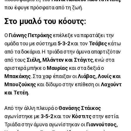
που έφυγε πρόσφατα από τη ζωή.
Στο μυαλό του κόουτς:
Ο
Γιάννης Πετράκης
επέλεξε να παρατάξει την
ομάδα του με σύστημα
5-3-2
και τον
Τσάβες
κάτω
από τα δοκάρια. Η τριάδα στην άμυνα απαρτιζόταν
από τους
Σιέλη, Μλάντεν και Στάγιτς
, ενώ στα
αριστερά μπήκε ο
Μαυρίας
και στα δεξιά ο
Μπακάκης
. Στα χαφ έπαιξαν οι
Λιάβας, Λουίς και
Μπουζούκης
και δίδυμο στην επίθεση οι
Λαχούντ
και Τετέη.
Από την άλλη πλευρά ο
Θανάσης Στάικος
αγωνίστηκε με
3-5-2
και τον
Κόστιτς
στην εστία.
Τριάδα στην άμυνα αγωνίστηκαν οι
Γιαννούτσος,