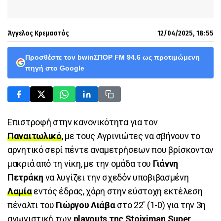
Άγγελος Κρεμαστός
12/04/2025, 18:55
Προσθέστε τον bwinΣΠΟΡ FM 94.6 ως προτιμώμενη
πηγή στο Google
Επιστροφή στην κανονικότητα για τον
Παναιτωλικό
, με τους Αγρινιώτες να σβήνουν το
αρνητικό σερί πέντε αναμετρήσεων που βρίσκονταν
μακριά από τη νίκη, με την ομάδα του
Γιάννη
Πετράκη
να λυγίζει την σχεδόν υποβιβασμένη
Λαμία
εντός έδρας, χάρη στην εύστοχη εκτέλεση
πέναλτι του
Γιώργου Λιάβα
στο 22' (1-0) για την 3η
αγωνιστική των
playouts της Stoiximan Super