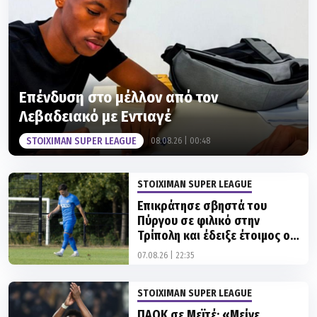
Επένδυση στο μέλλον από τον
Λεβαδειακό με Εντιαγέ
STOIXIMAN SUPER LEAGUE
08.08.26 | 00:48
STOIXIMAN SUPER LEAGUE
Επικράτησε σβηστά του
Πύργου σε φιλικό στην
Τρίπολη και έδειξε έτοιμος ο
Asteras AKTOR
07.08.26 | 22:35
STOIXIMAN SUPER LEAGUE
ΠΑΟΚ σε Μεϊτέ: «Μείνε
δυνατός, είμαστε όλοι μαζί
σου»