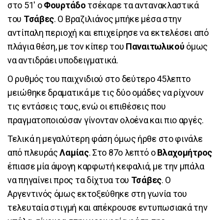
στο 51' ο
Φουρτάδο
τσέκαρε τα αντανακλαστικά
του
Τσάβες
. Ο Βραζιλιάνος μπήκε μέσα στην
αντίπαλη περιοχή και επιχείρησε να εκτελέσει από
πλάγια θέση, με τον κίπερ του
Παναιτωλικού
όμως
να αντιδράει υποδειγματικά.
Ο ρυθμός του παιχνιδιού στο δεύτερο 45λεπτο
μειώθηκε δραματικά με τις δύο ομάδες να ρίχνουν
τις εντάσεις τους, ενώ οι επιθέσεις που
πραγματοποιούσαν γίνονταν ολοένα και πιο αργές.
Τελικά η μεγαλύτερη φάση όμως ήρθε στο φινάλε
από πλευράς
Λαμίας
. Στο 87ο λεπτό ο
Βλαχομήτρος
έπιασε μία άψογη καρφωτή κεφαλιά, με την μπάλα
να πηγαίνει προς τα δίχτυα του
Τσάβες
. Ο
Αργεντινός όμως εκτοξεύθηκε στη γωνία του
τελευταία στιγμή και απέκρουσε εντυπωσιακά την