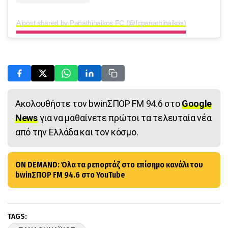
A post shared by Panathinaikos FC (@fcpanathinaikos)
Ακολουθήστε τον bwinΣΠΟΡ FM 94.6 στο
Google
News
για να μαθαίνετε πρώτοι τα τελευταία νέα
από την Ελλάδα και τον κόσμο.
ON DEMAND: Όλα τα ρεπορτάζ στο επίσημο κανάλι του
bwinΣΠΟΡ FM 94.6 στο YouTube
TAGS: