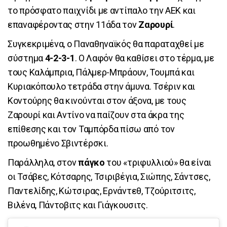
το πρόσφατο παιχνίδι με αντίπαλο την ΑΕΚ και
επαναφέροντας στην 11άδα τον
Ζαρουρί
.
Συγκεκριμένα, ο Παναθηναϊκός θα παραταχθεί με
σύστημα
4-2-3-1
. Ο Λαφόν θα καθίσει στο τέρμα, με
τους Καλάμπρια, Πάλμερ-Μπράουν, Τουμπά και
Κυριακόπουλο τετράδα στην άμυνα. Τσέριν και
Κοντούρης θα κινούνται στον άξονα, με τους
Ζαρουρί και Αντίνο να παίζουν στα άκρα της
επίθεσης και τον Ταμπόρδα πίσω από τον
προωθημένο Σβιντέρσκι.
Παράλληλα, στον
πάγκο
του «τριφυλλιού» θα είναι
οι Τσάβες, Κότσαρης, Τσιριβέγια, Σιώπης, Σάντσες,
Παντελίδης, Κώτσιρας, Ερνάντεθ, Τζούριτσιτς,
Βιλένα, Πάντοβιτς και Γιάγκουσιτς.