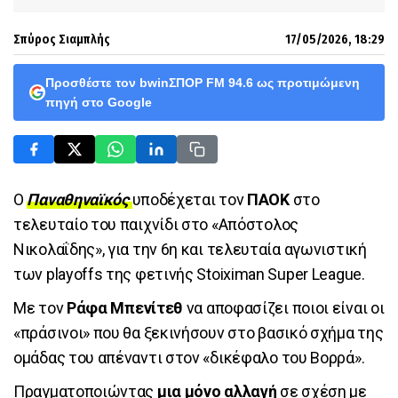
Σπύρος Σιαμπλής
17/05/2026, 18:29
Προσθέστε τον bwinΣΠΟΡ FM 94.6 ως προτιμώμενη
πηγή στο Google
Ο
Παναθηναϊκός
υποδέχεται τον
ΠΑΟΚ
στο
τελευταίο του παιχνίδι στο «Απόστολος
Νικολαΐδης», για την 6η και τελευταία αγωνιστική
των playoffs της φετινής Stoiximan Super League.
Με τον
Ράφα Μπενίτεθ
να αποφασίζει ποιοι είναι οι
«πράσινοι» που θα ξεκινήσουν στο βασικό σχήμα της
ομάδας του απέναντι στον «δικέφαλο του Βορρά».
Πραγματοποιώντας
μια μόνο αλλαγή
σε σχέση με