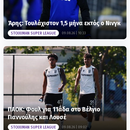
Άρης: Τουλάχιστον 1,5 μήνα εκτός ο Νινγκ
STOIXIMAN SUPER LEAGUE
09.08.26 | 10:33
ΠΑΟΚ: Φουλ για 11άδα στο Βέλγιο
Γιαννούλης και Λουσέ
STOIXIMAN SUPER LEAGUE
09.08.26 | 09:02