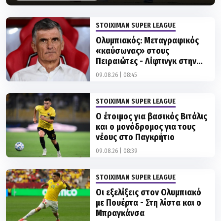
STOIXIMAN SUPER LEAGUE
Ολυμπιακός: Μεταγραφικός
«καύσωνας» στους
Πειραιώτες - Λίφτινγκ στην
11άδα από τον Μεντιλίμπαρ
09.08.26 | 08:45
STOIXIMAN SUPER LEAGUE
Ο έτοιμος για βασικός Βιτάλις
και ο μονόδρομος για τους
νέους στο Παγκρήτιο
09.08.26 | 08:39
STOIXIMAN SUPER LEAGUE
Οι εξελίξεις στον Ολυμπιακό
με Πουέρτα - Στη λίστα και ο
Μπραγκάνσα
09.08.26 | 00:19