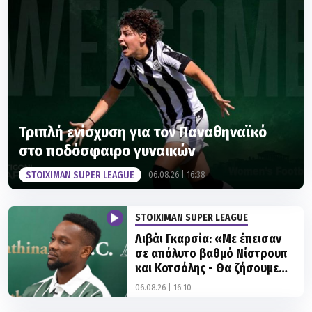
Τριπλή ενίσχυση για τον Παναθηναϊκό
στο ποδόσφαιρο γυναικών
STOIXIMAN SUPER LEAGUE
06.08.26 | 16:38
STOIXIMAN SUPER LEAGUE
Λιβάι Γκαρσία: «Με έπεισαν
σε απόλυτο βαθμό Νίστρουπ
και Κοτσόλης - Θα ζήσουμε
σπουδαίες στιγμές»
06.08.26 | 16:10
STOIXIMAN SUPER LEAGUE