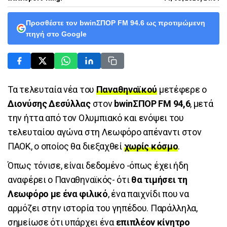
Προσθέστε τον bwinΣΠΟΡ FM 94.6 ως προτιμώμενη
πηγή στο Google
Τα τελευταία νέα του
Παναθηναϊκού
μετέφερε ο
Διονύσης Δεσύλλας
στον
bwinΣΠΟΡ FM 94,6
, μετά
την ήττα από τον Ολυμπιακό και ενόψει του
τελευταίου αγώνα στη Λεωφόρο απέναντι στον
ΠΑΟΚ, ο οποίος θα διεξαχθεί
χωρίς κόσμο
.
Όπως τόνισε, είναι δεδομένο -όπως έχει ήδη
αναφέρει ο Παναθηναϊκός- ότι
θα τιμήσει τη
Λεωφόρο με ένα φιλικό
, ένα παιχνίδι που να
αρμόζει στην ιστορία του γηπέδου. Παράλληλα,
σημείωσε ότι υπάρχει ένα
επιπλέον κίνητρο