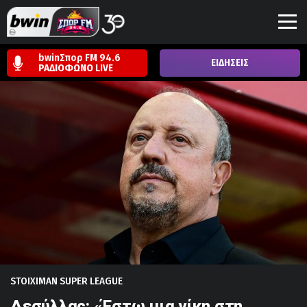
bwinΣπορ FM 94.6
ΕΙΔΗΣΕΙΣ
ΡΑΔΙΟΦΩΝΟ
LIVE
STOIXIMAN SUPER LEAGUE
Δεσύλλας: «Έστω μια νίκη στη