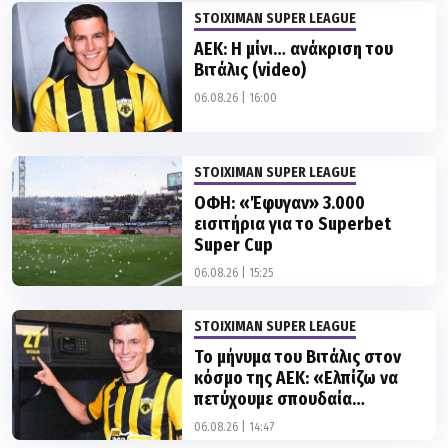
ΑΕΚ: Η μίνι… ανάκριση του
Βιτάλις (video)
06.08.26 | 16:00
STOIXIMAN SUPER LEAGUE
ΟΦΗ: «Έφυγαν» 3.000
εισιτήρια για το Superbet
Super Cup
06.08.26 | 15:25
STOIXIMAN SUPER LEAGUE
Το μήνυμα του Βιτάλις στον
κόσμο της ΑΕΚ: «Ελπίζω να
πετύχουμε σπουδαία
πράγματα»
06.08.26 | 14:47