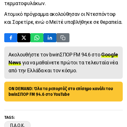
τερματοφυλάκων.
Ατομικό πρόγραμμα ακολούθησαν οι Ντεσπόντοφ
και Σορετίρε, ενώ ο Μεϊτέ υποβλήθηκε σε θεραπεία.
Ακολουθήστε τον bwinΣΠΟΡ FM 94.6 στο
Google
News
για να μαθαίνετε πρώτοι τα τελευταία νέα
από την Ελλάδα και τον κόσμο.
ON DEMAND: Όλα τα ρεπορτάζ στο επίσημο κανάλι του
bwinΣΠΟΡ FM 94.6 στο YouTube
TAGS:
Π.Α.Ο.Κ.