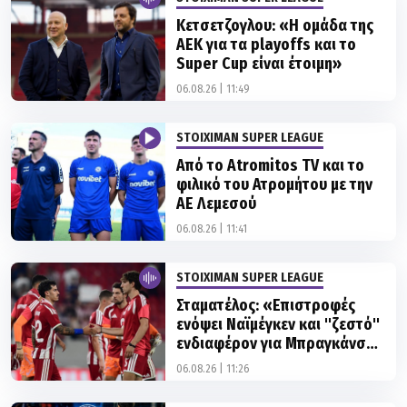
Κετσετζογλου: «Η ομάδα της
ΑΕΚ για τα playoffs και το
Super Cup είναι έτοιμη»
06.08.26 | 11:49
STOIXIMAN SUPER LEAGUE
Από το Atromitos TV και το
φιλικό του Ατρομήτου με την
ΑΕ Λεμεσού
06.08.26 | 11:41
STOIXIMAN SUPER LEAGUE
Σταματέλος: «Επιστροφές
ενόψει Ναϊμέγκεν και ''ζεστό''
ενδιαφέρον για Μπραγκάνσα,
Μόουρα»
06.08.26 | 11:26