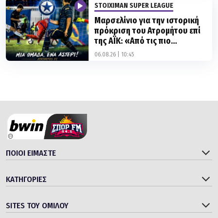
STOIXIMAN SUPER LEAGUE
Μαρσελίνιο για την ιστορική
πρόκριση του Ατρομήτου επί
της ΑΪΚ: «Από τις πιο
αξέχαστες εμφανίσεις μου!»
06.08.26 | 10:45
ΠΟΙΟΙ ΕΙΜΑΣΤΕ
ΚΑΤΗΓΟΡΙΕΣ
SITES ΤΟΥ ΟΜΙΛΟΥ