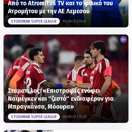
Από το Atromitos TV και το φιλικό του
Ατρομήτου με την ΑΕ Λεμεσού
STOIXIMAN SUPER LEAGUE
06.08.26 | 11:41
Σταματέλος: «Επιστροφές ενόψει
Ναϊμέγκεν και ''ζεστό'' ενδιαφέρον για
Μπραγκάνσα, Μόουρα»
STOIXIMAN SUPER LEAGUE
06.08.26 | 11:26