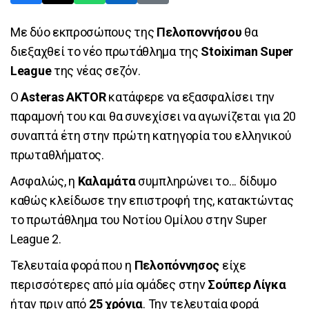
Με δύο εκπροσώπους της
Πελοποννήσου
θα
διεξαχθεί το νέο πρωτάθλημα της
Stoiximan Super
League
της νέας σεζόν.
Ο
Asteras AKTOR
κατάφερε να εξασφαλίσει την
παραμονή του και θα συνεχίσει να αγωνίζεται για 20
συναπτά έτη στην πρώτη κατηγορία του ελληνικού
πρωταθλήματος.
Ασφαλώς, η
Καλαμάτα
συμπληρώνει το... δίδυμο
καθώς κλείδωσε την επιστροφή της, κατακτώντας
το πρωτάθλημα του Νοτίου Ομίλου στην Super
League 2.
Τελευταία φορά που η
Πελοπόννησος
είχε
περισσότερες από μία ομάδες στην
Σούπερ Λίγκα
ήταν πριν από
25 χρόνια
. Την τελευταία φορά