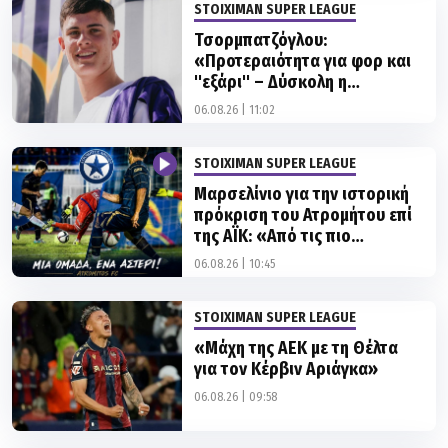
STOIXIMAN SUPER LEAGUE
Τσορμπατζόγλου:
«Προτεραιότητα για φορ και
''εξάρι'' – Δύσκολη η
περίπτωση Ούρε»
06.08.26 | 11:02
STOIXIMAN SUPER LEAGUE
Μαρσελίνιο για την ιστορική
πρόκριση του Ατρομήτου επί
της ΑΪΚ: «Από τις πιο
αξέχαστες εμφανίσεις μου!»
06.08.26 | 10:45
STOIXIMAN SUPER LEAGUE
«Μάχη της ΑΕΚ με τη Θέλτα
για τον Κέρβιν Αριάγκα»
06.08.26 | 09:58