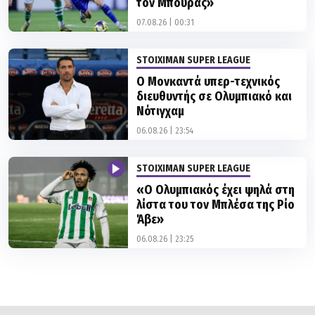
τον Μπουράς»
07.08.26 | 00:31
STOIXIMAN SUPER LEAGUE
Ο Μονκαντά υπερ-τεχνικός
διευθυντής σε Ολυμπιακό και
Νότιγχαμ
06.08.26 | 23:54
STOIXIMAN SUPER LEAGUE
«Ο Ολυμπιακός έχει ψηλά στη
λίστα του τον Μπλέσα της Ρίο
Άβε»
06.08.26 | 23:25