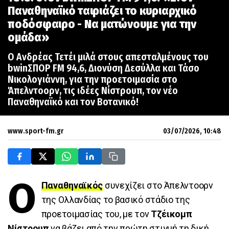
Παναθηναϊκό ταιριάζει το κυριαρχικό
ποδόσφαιρο - Να ματώνουμε για την
ομάδα»
Ο Ανδρέας Τετέι μιλά στους απεσταλμένους του
bwinΣΠΟΡ FM 94,6, Διονύση Δεσύλλα και Τάσο
Νικολογιάννη, για την προετοιμασία στο
Άπελντοορν, τις ιδέες Νίστρουπ, τον νέο
Παναθηναϊκό και τον Βοτανικό!
www.sport-fm.gr
03/07/2026, 10:48
Ο
Παναθηναϊκός
συνεχίζει στο Άπελντοορν
της Ολλανδίας το βασικό στάδιο της
προετοιμασίας του, με τον
Τζέικομπ
Νίστρουπ
να βάζει από την πρώτη στιγμή τη δική