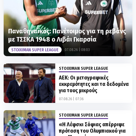
Παναθηναϊκός: Πανέτοιμος για τη ρεβάνς
με ΤΣΣΚΑ 1948 ο Λιβάι Γκαρσία
STOIXIMAN SUPER LEAGUE
07.08.26 | 08:03
STOIXIMAN SUPER LEAGUE
ΑΕΚ: Οι μεταγραφικές
εκκρεμότητες και τα δεδομένα
για τους μικρούς
07.08.26 | 07:36
STOIXIMAN SUPER LEAGUE
«Η Λέφσκι Σόφιας απέρριψε
πρόταση του Ολυμπιακού για