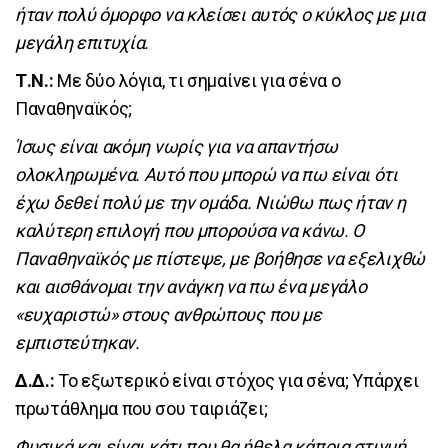
ήταν πολύ όμορφο να κλείσει αυτός ο κύκλος με μια
μεγάλη επιτυχία.
Τ.Ν.:
Με δύο λόγια, τι σημαίνει για σένα ο
Παναθηναϊκός;
Ίσως είναι ακόμη νωρίς για να απαντήσω
ολοκληρωμένα. Αυτό που μπορώ να πω είναι ότι
έχω δεθεί πολύ με την ομάδα. Νιώθω πως ήταν η
καλύτερη επιλογή που μπορούσα να κάνω. Ο
Παναθηναϊκός με πίστεψε, με βοήθησε να εξελιχθώ
και αισθάνομαι την ανάγκη να πω ένα μεγάλο
«ευχαριστώ» στους ανθρώπους που με
εμπιστεύτηκαν.
Δ.Δ.:
Το εξωτερικό είναι στόχος για σένα; Υπάρχει
πρωτάθλημα που σου ταιριάζει;
Φυσικά και είναι κάτι που θα ήθελα κάποια στιγμή.