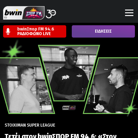
bwinΣπορ FM 94.6
ΕΙΔΗΣΕΙΣ
ΡΑΔΙΟΦΩΝΟ
LIVE
STOIXIMAN SUPER LEAGUE
Τετέι στον bwinΣΠΟΡ FM 94,6: «Στον