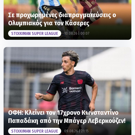
Σε προχωρημένες διαπραγματεύσεις ο
Ολυμπιακός για τον Κάσερες
STOIXIMAN SUPER LEAGUE
10.08.26 | 00:07
ΟΦΗ: Κλείνει τον 17χρονο Κωνσταντίνο
Παπαδάκη από την Μπάγερ Λεβερκούζεν!
STOIXIMAN SUPER LEAGUE
09.08.26 | 21:15