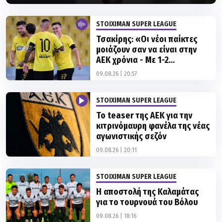
STOIXIMAN SUPER LEAGUE
Τσακίρης: «Οι νέοι παίκτες
μοιάζουν σαν να είναι στην
ΑΕΚ χρόνια - Με 1-2
προσθήκες μπορεί να το...
09.08.26 | 20:57
απογειώσει»
STOIXIMAN SUPER LEAGUE
Το teaser της ΑΕΚ για την
κιτρινόμαυρη φανέλα της νέας
αγωνιστικής σεζόν
09.08.26 | 20:11
STOIXIMAN SUPER LEAGUE
Η αποστολή της Καλαμάτας
για το τουρνουά του Βόλου
09.08.26 | 18:16