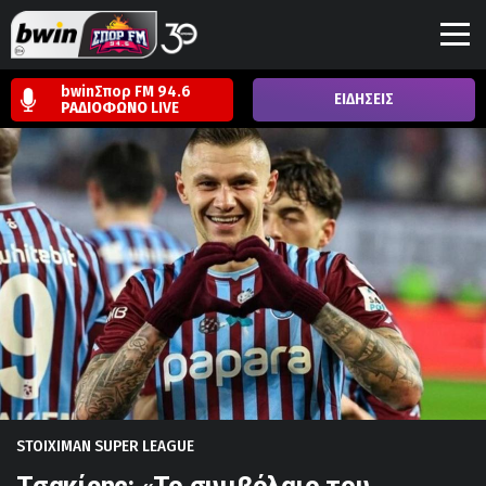
bwinΣπορ FM 94.6
ΕΙΔΗΣΕΙΣ
ΡΑΔΙΟΦΩΝΟ
LIVE
STOIXIMAN SUPER LEAGUE
Τσακίρης: «Το συμβόλαιο του