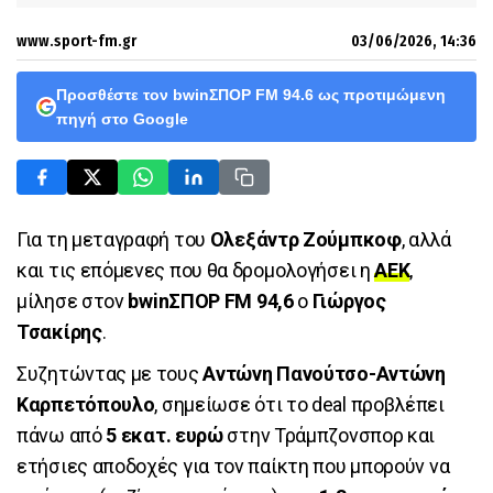
www.sport-fm.gr
03/06/2026, 14:36
Προσθέστε τον bwinΣΠΟΡ FM 94.6 ως προτιμώμενη
πηγή στο Google
Για τη μεταγραφή του
Ολεξάντρ Ζούμπκοφ
, αλλά
και τις επόμενες που θα δρομολογήσει η
ΑΕΚ
,
μίλησε στον
bwinΣΠΟΡ FM 94,6
ο
Γιώργος
Τσακίρης
.
Συζητώντας με τους
Αντώνη Πανούτσο-Αντώνη
Καρπετόπουλο
, σημείωσε ότι το deal προβλέπει
πάνω από
5 εκατ. ευρώ
στην Τράμπζονσπορ και
ετήσιες αποδοχές για τον παίκτη που μπορούν να