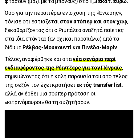
φτάσουν (μαζί με τα μπόνους) στο
1,3 εκατ. ευρώ.
Όσο για την περαιτέρω ενίσχυση της «Ένωσης»,
τόνισε ότι εστιάζεται
στον στόπερ και στον χαφ
,
ξεκαθαρίζοντας ότι ο Ριμπάλτα αναζητά παίκτες
στα ίδια στάνταρ (αν όχι και παραπάνω) από τα
δίδυμα
Ρέλβας-Μουκουντί
και
Πινέδα-Μαρίν
.
Τέλος, αναφέρθηκε και στα
νέα σενάρια περί
ενδιαφέροντος της Ρέιντζερς για τον Πένραϊς
,
σημειώνοντας ότι η καλή παρουσία του στο τέλος
της σεζόν τον έχει κρατήσει
εκτός transfer list
,
αλλά αν έρθει μια σούπερ πρόταση οι
«κιτρινόμαυροι» θα τη συζητήσουν.