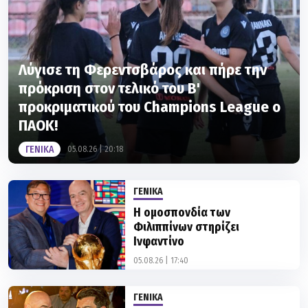
Λύγισε τη Φερεντσβάρος και πήρε την
πρόκριση στον τελικό του Β'
προκριματικού του Champions League ο
ΠΑΟΚ!
ΓΕΝΙΚΑ
05.08.26 | 20:18
ΓΕΝΙΚΑ
Η ομοσπονδία των
Φιλιππίνων στηρίζει
Ινφαντίνο
05.08.26 | 17:40
ΓΕΝΙΚΑ
Σφοδρή επίθεση Φίγκο σε
Ινφαντίνο: «Η πιο δόλια