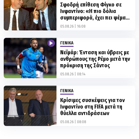
συμπεριφορά, έχει πει ψέματα
και έχει εξαπατήσει - Να
05.08.26 | 16:08
αποχωρήσει»!
ΓΕΝΙΚΑ
Νεϊμάρ: Ένταση και ύβρεις με
ανθρώπους της Ρέμο μετά την
πρόκριση της Σάντος
05.08.26 | 08:14
ΓΕΝΙΚΑ
Κρίσιμες συσκέψεις για τον
Ινφαντίνο στη FIFA μετά τη
θύελλα αντιδράσεων
05.08.26 | 08:08