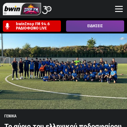
bwinΣπορ FM 94.6
ΕΙΔΗΣΕΙΣ
ΡΑΔΙΟΦΩΝΟ
LIVE
ΓΕΝΙΚΑ
Το αύριο του ελληνικού ποδοσφαίρου