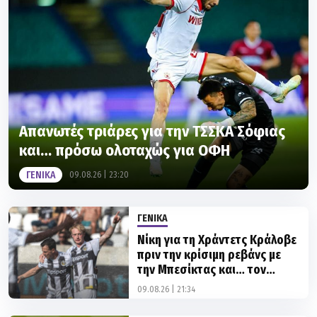
Απανωτές τριάρες για την ΤΣΣΚΑ Σόφιας
και… πρόσω ολοταχώς για ΟΦΗ
ΓΕΝΙΚΑ
09.08.26 | 23:20
ΓΕΝΙΚΑ
Νίκη για τη Χράντετς Κράλοβε
πριν την κρίσιμη ρεβάνς με
την Μπεσίκτας και… τον
Παναθηναϊκό στον ορίζοντα
09.08.26 | 21:34
ΓΕΝΙΚΑ