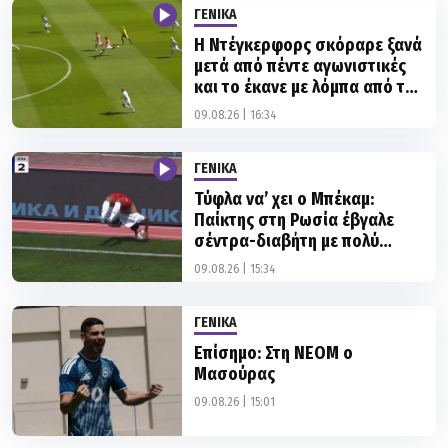
Η Ντέγκερφορς σκόραρε ξανά
μετά από πέντε αγωνιστικές
και το έκανε με λόμπα από το
κέντρο!
09.08.26 | 16:34
ΓΕΝΙΚΑ
Τύφλα να’ χει ο Μπέκαμ:
Παίκτης στη Ρωσία έβγαλε
σέντρα-διαβήτη με πολύ
δυνατό πλάγιο
09.08.26 | 15:34
ΓΕΝΙΚΑ
Επίσημο: Στη ΝΕΟΜ ο
Μασούρας
09.08.26 | 15:01