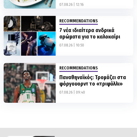
07.08.26 | 12:16
RECOMMENDATIONS
7 νέα ιδιαίτερα ανδρικά
αρώματα για το καλοκαίρι
07.08.26 | 10:50
RECOMMENDATIONS
Παναθηναϊκός: Τρομάζει στα
φόργουορντ το «τριφύλλι»
07.08.26 | 09:40