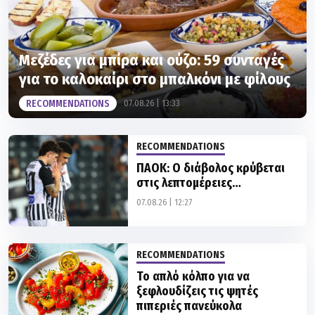
Μεζέδες για μπίρα και ούζο: 59 συνταγές
για το καλοκαίρι στο μπαλκόνι με φίλους
RECOMMENDATIONS
07.08.26 | 13:33
RECOMMENDATIONS
ΠΑΟΚ: Ο διάβολος κρύβεται
στις λεπτομέρειες…
07.08.26 | 12:27
RECOMMENDATIONS
Το απλό κόλπο για να
ξεφλουδίζεις τις ψητές
πιπεριές πανεύκολα