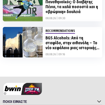
Παναθηναϊκός: Ο διαβήτης
Πένια, τα καλά ποσοστά και η
«βρώμικη» δουλειά
08.08.26 | 09:30
RECOMMENDATIONS
BGS Alcohols: Από τη
σταφίδα, στην αιθανόλη – Το
νέο κεφάλαιο μιας ιστορικής
βιομηχανίας 130 ετών (pics)
08.08.26 | 09:16
ΠΟΙΟΙ ΕΙΜΑΣΤΕ