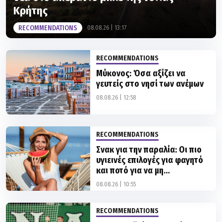
Κρήτης
RECOMMENDATIONS
08.08.26 | 13:17
RECOMMENDATIONS
Μύκονος: Όσα αξίζει να
γευτείς στο νησί των ανέμων
08.08.26 | 12:58
RECOMMENDATIONS
Σνακ για την παραλία: Οι πιο
υγιεινές επιλογές για φαγητό
και ποτό για να μη
φορτώνεσαι θερμίδες
08.08.26 | 10:55
RECOMMENDATIONS