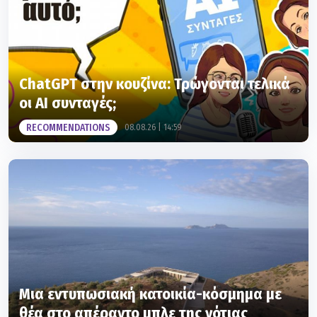
ChatGPT στην κουζίνα: Τρώγονται τελικά
οι AI συνταγές;
RECOMMENDATIONS
08.08.26 | 14:59
Μια εντυπωσιακή κατοικία-κόσμημα με
θέα στο απέραντο μπλε της νότιας