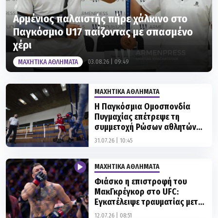
Αρμένιος παλαιστής πήρε χάλκινο στο
Παγκόσμιο U17 παίζοντας με σπασμένο
χέρι
ΜΑΧΗΤΙΚΑ ΑΘΛΗΜΑΤΑ
03.08.26 | 09:49
ΜΑΧΗΤΙΚΑ ΑΘΛΗΜΑΤΑ
Η Παγκόσμια Ομοσπονδία
Πυγμαχίας επέτρεψε τη
συμμετοχή Ρώσων αθλητών
στις διοργανώσεις
31.07.26 | 10:45
ΜΑΧΗΤΙΚΑ ΑΘΛΗΜΑΤΑ
Φιάσκο η επιστροφή του
ΜακΓκρέγκορ στο UFC:
Εγκατέλειψε τραυματίας μετά
από 69 δευτερόλεπτα
12.07.26 | 08:51