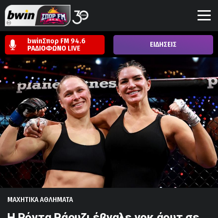
bwinΣπορ FM 94.6
ΕΙΔΗΣΕΙΣ
ΡΑΔΙΟΦΩΝΟ
LIVE
ΜΑΧΗΤΙΚΑ ΑΘΛΗΜΑΤΑ
Η Ρόντα Ράουζι έβγαλε νοκ άουτ σε