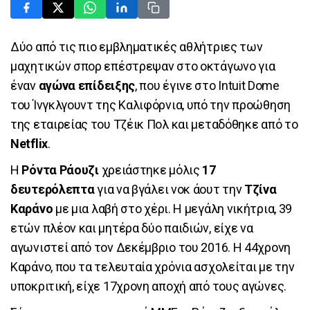
Δύο από τις πιο εμβληματικές αθλήτριες των
μαχητικών σπορ επέστρεψαν στο οκτάγωνο για
έναν
αγώνα επίδειξης
, που έγινε στο Intuit Dome
του Ίνγκλγουντ της Καλιφόρνια, υπό την προώθηση
της εταιρείας του Τζέικ Πολ και μεταδόθηκε από το
Netflix
.
Η
Ρόντα Ράουζι
χρειάστηκε μόλις
17
δευτερόλεπτα
για να βγάλει νοκ άουτ την
Τζίνα
Καράνο
με μια λαβή στο χέρι. Η μεγάλη νικήτρια, 39
ετών πλέον και μητέρα δύο παιδιών, είχε να
αγωνιστεί από τον Δεκέμβριο του 2016. Η 44χρονη
Καράνο, που τα τελευταία χρόνια ασχολείται με την
υποκριτική, είχε 17χρονη αποχή από τους αγώνες.