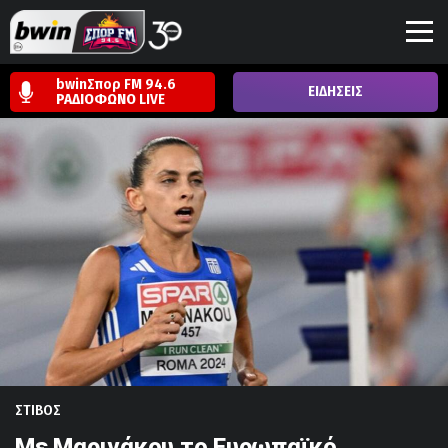
bwinΣπορ FM 94.6
ΕΙΔΗΣΕΙΣ
ΡΑΔΙΟΦΩΝΟ
LIVE
ΣΤΙΒΟΣ
Με Μαρινάκου το Ευρωπαϊκό