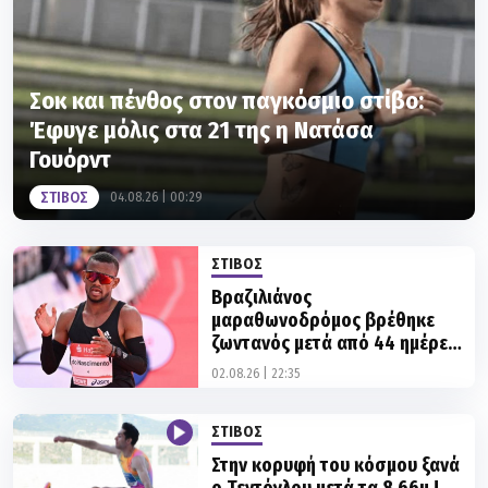
Σοκ και πένθος στον παγκόσμιο στίβο:
Έφυγε μόλις στα 21 της η Νατάσα
Γουόρντ
ΣΤΙΒΟΣ
04.08.26 | 00:29
ΣΤΙΒΟΣ
Βραζιλιάνος
μαραθωνοδρόμος βρέθηκε
ζωντανός μετά από 44 ημέρες
εξαφάνισης
02.08.26 | 22:35
ΣΤΙΒΟΣ
Στην κορυφή του κόσμου ξανά
ο Τεντόγλου μετά τα 8,66μ.!
28.07.26 | 21:42