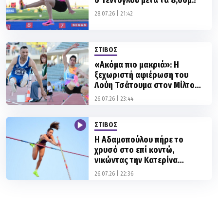
ΣΤΙΒΟΣ
«Ακόμα πιο μακριά»: Η
ξεχωριστή αφιέρωση του
Λούη Τσάτουμα στον Μίλτο
Τεντόγλου!
26.07.26 | 23:44
ΣΤΙΒΟΣ
Η Αδαμοπούλου πήρε το
χρυσό στο επί κοντώ,
νικώντας την Κατερίνα
Στεφανίδη!
26.07.26 | 22:36