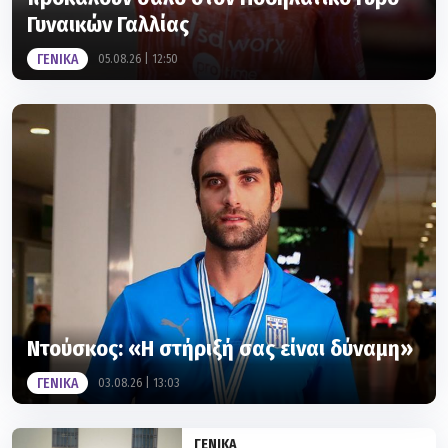
ΓΕΝΙΚΑ
05.08.26 | 12:50
Ντούσκος: «Η στήριξή σας είναι δύναμη»
ΓΕΝΙΚΑ
03.08.26 | 13:03
ΓΕΝΙΚΑ
63ο Ράλλυ Αιγαίου: Λάμψη