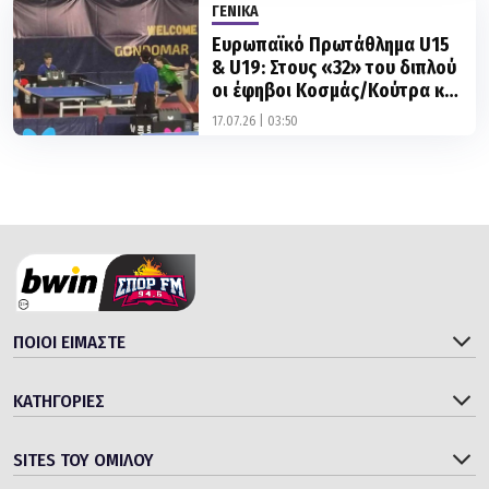
& U19: Στους «32» του διπλού
οι έφηβοι Κοσμάς/Κούτρα κι
οι κορασίδες Τασιού/
17.07.26 | 03:50
Μιχάλαρου
ΠΟΙΟΙ ΕΙΜΑΣΤΕ
ΚΑΤΗΓΟΡΙΕΣ
SITES ΤΟΥ ΟΜΙΛΟΥ
© 2006 - 2026 bwinΣΠΟΡ FM 94.6