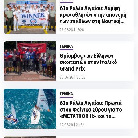
πρωταθλητών στην απονομή
των επάθλων στη Ναυτική
Διοίκηση Αιγαίου
28.07.26 | 15:28
ΓΕΝΙΚΑ
Θρίαμβος των Ελλήνων
σκοπευτών στον Ιταλικό
Grand Prix
20.07.26 | 00:30
ΓΕΝΙΚΑ
63ο Ράλλυ Αιγαίου: Πρωτιά
στον Φοίνικα Σύρου για το
«METATRON II» και το
«WATER GIPSY»
19.07.26 | 21:22
ΓΕΝΙΚΑ
Ευρωπαϊκό Πρωτάθλημα U15