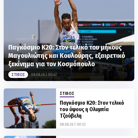
Παγκόσμιο Κ20: Στον τελικό του μήκους
Μαγουλιώτης και Κουλούρης, εξαιρετικό
ξεκίνημα για τον Κοσμόπουλο
ΣΤΙΒΟΣ
08.08.26 | 00:47
ΣΤΙΒΟΣ
Παγκόσμιο Κ20: Στον τελικό
του ύψους η Ολυμπία
Τζούβελη
08.08.26 | 00:33
ΣΤΙΒΟΣ
Έκτη η Ραφαηλίδου στον