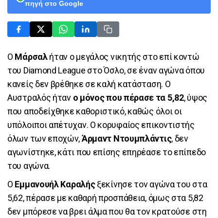
πηγή στο Google
Ο
Μάρσαλ
ήταν ο μεγάλος νικητής στο επί κοντώ
του Diamond League στο Όσλο, σε έναν αγώνα όπου
κανείς δεν βρέθηκε σε καλή κατάσταση. Ο
Αυστραλός ήταν
ο μόνος που πέρασε τα 5,82
, ύψος
που αποδείχθηκε καθοριστικό, καθώς όλοι οι
υπόλοιποι απέτυχαν. Ο κορυφαίος επικοντιστής
όλων των εποχών,
Άρμαντ Ντουμπλάντις
, δεν
αγωνίστηκε, κάτι που επίσης επηρέασε το επίπεδο
του αγώνα.
Ο
Εμμανουήλ Καραλής
ξεκίνησε τον αγώνα του στα
5,62, πέρασε με καθαρή προσπάθεια, όμως στα 5,82
δεν μπόρεσε να βρει άλμα που θα τον κρατούσε στη