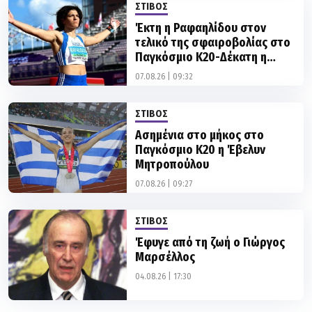
τελικό της σφαιροβολίας στο
Παγκόσμιο Κ20-Δέκατη η
Σαμολαδά στην δισκοβολία
07.08.26 | 09:32
ΣΤΙΒΟΣ
Ασημένια στο μήκος στο
Παγκόσμιο Κ20 η Έβελυν
Μητροπούλου
07.08.26 | 09:27
ΣΤΙΒΟΣ
Έφυγε από τη ζωή ο Γιώργος
Μαρσέλλος
04.08.26 | 17:30