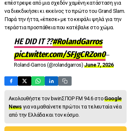
επέστρεψε από μια σχεδόν χαμένη κατάσταση για
να διεκδικήσει κι εκείνος το πρώτο του Grand Slam.
Παρά την ήττα, «έπεσε» με το κεφάλι ψηλά για την
τεράστια προσπάθεια που κατέβαλε στο χώμα.
HE DID IT ??
#RolandGarros
pic.twitter.com/SFJgCRZon0
—
Roland-Garros (@rolandgarros)
June 7, 2026
Ακολουθήστε τον bwinΣΠΟΡ FM 94.6 στο
Google
News
για να μαθαίνετε πρώτοι τα τελευταία νέα
από την Ελλάδα και τον κόσμο.