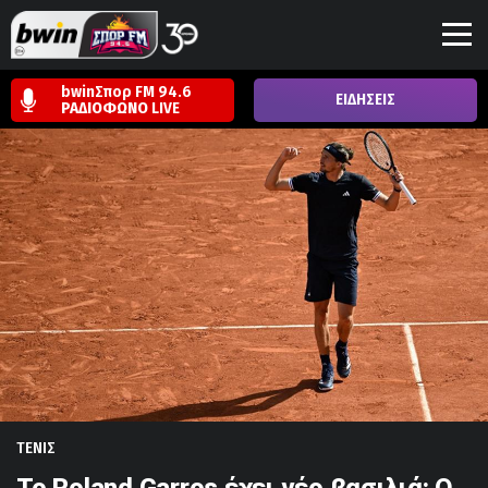
bwinΣπορ FM 94.6
ΕΙΔΗΣΕΙΣ
ΡΑΔΙΟΦΩΝΟ
LIVE
ΤΕΝΙΣ
Το Roland Garros έχει νέο βασιλιά: Ο