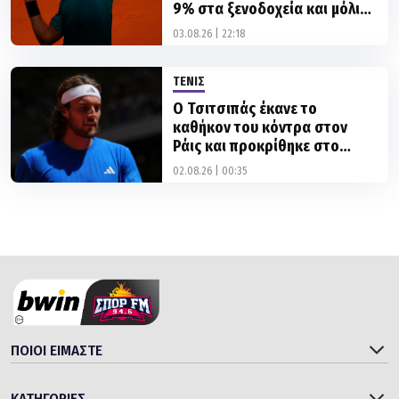
9% στα ξενοδοχεία και μόλις
το 1% στο τένις»
03.08.26 | 22:18
ΤΕΝΙΣ
Ο Τσιτσιπάς έκανε το
καθήκον του κόντρα στον
Ράις και προκρίθηκε στο
κυρίως ταμπλό του Μόντρεαλ
02.08.26 | 00:35
ΠΟΙΟΙ ΕΙΜΑΣΤΕ
ΚΑΤΗΓΟΡΙΕΣ