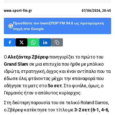
www.sport-fm.gr
07/06/2026, 20:45
Προσθέστε τον bwinΣΠΟΡ FM 94.6 ως προτιμώμενη
πηγή στο Google
Ο
Αλεξάντερ Ζβέρεφ
πανηγυρίζει το πρώτο του
Grand Slam
σε μια επιτυχία που ήρθε με μπόλικο
ιδρώτα, στρατηγική, άγχος και έναν αντίπαλο που τα
έδωσε όλα, φτάνοντας μέχρι την επαναφορά που
οδήγησε το ματς στο
5ο σετ
. Στο φινάλε, όμως, ο
Γερμανός ήταν ο απόλυτος κυρίαρχος.
Στη δεύτερη παρουσία του σε τελικό Roland Garros,
ο Ζβέρεφ κατέκτησε τον τίτλο με
3-2 σετ (6-1, 4-6,