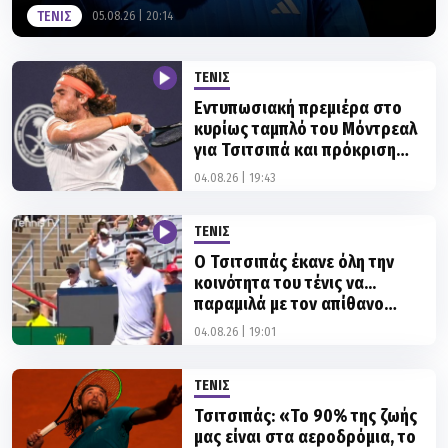
ΤΕΝΙΣ
05.08.26 | 20:14
ΤΕΝΙΣ
Εντυπωσιακή πρεμιέρα στο
κυρίως ταμπλό του Μόντρεαλ
για Τσιτσιπά και πρόκριση
στον δεύτερο γύρο του
04.08.26 | 19:43
National Bank Open!
ΤΕΝΙΣ
Ο Τσιτσιπάς έκανε όλη την
κοινότητα του τένις να...
παραμιλά με τον απίθανο
πόντο που πέτυχε στο
04.08.26 | 19:01
Μόντρεαλ!
ΤΕΝΙΣ
Τσιτσιπάς: «Το 90% της ζωής
μας είναι στα αεροδρόμια, το