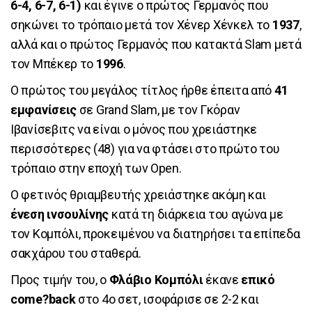
6-4, 6-7, 6-1)
και έγινε ο πρώτος Γερμανός που
σηκώνει το τρόπαιο μετά τον Χένερ Χένκελ το
1937
,
αλλά και ο πρώτος Γερμανός που κατακτά Slam μετά
τον Μπέκερ το
1996
.
Ο πρώτος του μεγάλος τίτλος ήρθε έπειτα από
41
εμφανίσεις
σε Grand Slam, με τον Γκόραν
Ιβανίσεβιτς να είναι ο μόνος που χρειάστηκε
περισσότερες (48) για να φτάσει στο πρώτο του
τρόπαιο στην εποχή των Open.
Ο φετινός θριαμβευτής χρειάστηκε ακόμη και
ένεση ινσουλίνης
κατά τη διάρκεια του αγώνα με
τον Κομπόλι, προκειμένου να διατηρήσει τα επίπεδα
σακχάρου του σταθερά.
Προς τιμήν του, ο
Φλάβιο Κομπόλι
έκανε
επικό
come?back
στο 4ο σετ, ισοφάρισε σε 2-2 και