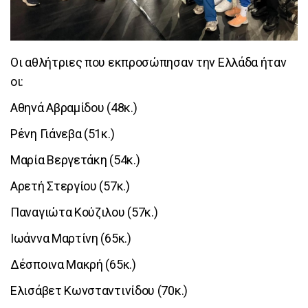
Οι αθλήτριες που εκπροσώπησαν την Ελλάδα ήταν
οι:
Αθηνά Αβραμίδου (48κ.)
Ρένη Γιάνεβα (51κ.)
Μαρία Βεργετάκη (54κ.)
Αρετή Στεργίου (57κ.)
Παναγιώτα Κούζιλου (57κ.)
Ιωάννα Μαρτίνη (65κ.)
Δέσποινα Μακρή (65κ.)
Ελισάβετ Κωνσταντινίδου (70κ.)