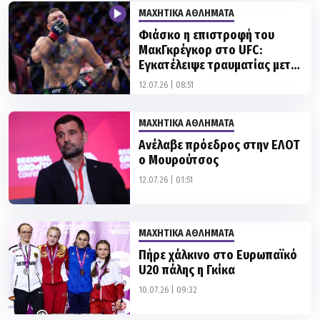
Φιάσκο η επιστροφή του
ΜακΓκρέγκορ στο UFC:
Εγκατέλειψε τραυματίας μετά
από 69 δευτερόλεπτα
12.07.26 | 08:51
ΜΑΧΗΤΙΚΑ ΑΘΛΗΜΑΤΑ
Ανέλαβε πρόεδρος στην ΕΛΟΤ
ο Μουρούτσος
12.07.26 | 01:51
ΜΑΧΗΤΙΚΑ ΑΘΛΗΜΑΤΑ
Πήρε χάλκινο στο Ευρωπαϊκό
U20 πάλης η Γκίκα
10.07.26 | 09:32