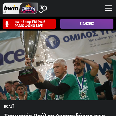
bwinΣπορ FM 94.6
ΕΙΔΗΣΕΙΣ
ΡΑΔΙΟΦΩΝΟ
LIVE
ΒΟΛΕΪ
Τρομερός Ρούλης Αγραπιδάκης στη