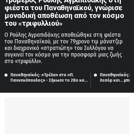
φιέστα του Παναθηναϊκού, γνώρισε
μοναδική αποθέωση από τον κόσμο
του «τριφυλλιού»
Ο Ρούλης Αγραπιδάκης αποθεώθηκε στη φιέστα
του Παναθηναϊκού, με τον 79χρονο τιμ μάνατζερ
και διαχρονικό «στρατιώτη» του Συλλόγου να
συγκινεί τον κόσμο για την προσφορά μιας ζωής
στο «τριφύλλι».
Παναθηναϊκός: «Τρέλα» στο «Π. 
Παναθηναϊκός: Μ
Γιαννακόπουλος» - Σήκωσε το 28ο και 
Λεσόρ και… μπηχ
αποθεώθηκε!