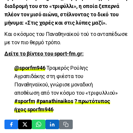
διαδρομή του στο «τριφύλλι», η οποία ξεπερνά
πλέον τον μισό αιώνα, στέλνοντας το δικό του
μήνυμα: «Στις χαρές και στις λύπες μαζί».
Και ο κόσμος του Παναθηναϊκού τού το ανταπέδωσε
με τον πιο θερμό τρόπο.
Δείτε το βίντεο του sport-fm.gr:
@sporfm946
Τρομερός Ρούλης
Αγραπιδάκης στη φιέστα του
Παναθηναϊκού, γνώρισε μοναδική
αποθέωση από τον κόσμο του «τριφυλλιού»
#sporfm
#panathinaikos
? πρωτότυπος
ήχος sporfm946