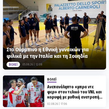
Στο Ούρμπινο η Εθνική γυναικών για
φιλικά με την Ιταλία και τη Σουηδία
ΒΟΛΕΪ
05.08.26 | 12:08
ΒΟΛΕΪ
Ανεπανάληπτο «μπρα ντε
φερ» στον τελικό του VNL και
κορυφή με μυθική ανατροπή
επί των ΗΠΑ για την σπουδαία
02.08.26 | 17:06
Πολωνία!
ΒΟΛΕΪ