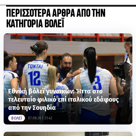
ΠΕΡΙΣΣΟΤΕΡΑ ΑΡΘΡΑ ΑΠΟ ΤΗΝ
ΚΑΤΗΓΟΡΙΑ ΒΟΛΕΪ
Εθνική βόλεϊ γυναικών: Ήττα στο
τελευταίο φιλικό επί ιταλικού εδάφους
από την Σουηδία
ΒΟΛΕΪ
07.08.26 | 21:42