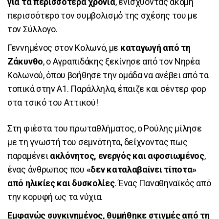
για τα περισσότερα χρόνια
, ενισχύοντας ακόμη
περισσότερο τον συμβολισμό της σχέσης του με
τον Σύλλογο.
Γεννημένος στον Κολωνό, με
καταγωγή από τη
Ζάκυνθο
, ο Αγραπιδάκης ξεκίνησε από τον Νηρέα
Κολωνού, όπου βοήθησε την ομάδα να ανέβει από τα
τοπικά στην Α1. Παράλληλα, έπαιζε και σέντερ φορ
στα τσικό του Αττικού!
Στη φιέστα του πρωταθλήματος, ο Ρούλης μίλησε
με τη γνωστή του σεμνότητα, δείχνοντας πως
παραμένει
ακλόνητος, ενεργός και αφοσιωμένος
,
ένας άνθρωπος που
«δεν καταλαβαίνει τίποτα»
από ηλικίες και δυσκολίες
. Ένας Παναθηναϊκός από
την κορυφή ως τα νύχια.
Εμφανώς συγκινημένος, θυμήθηκε στιγμές από τη