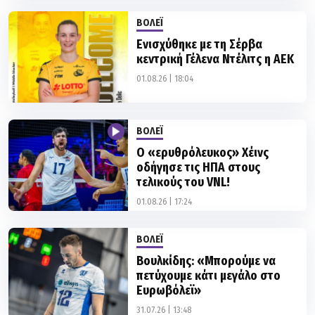
Ενισχύθηκε με τη Σέρβα
κεντρική Γέλενα Ντέλιτς η ΑΕΚ
01.08.26 | 18:04
ΒΟΛΕΪ
Ο «ερυθρόλευκος» Χέινς
οδήγησε τις ΗΠΑ στους
τελικούς του VNL!
01.08.26 | 17:24
ΒΟΛΕΪ
Βουλκίδης: «Μπορούμε να
πετύχουμε κάτι μεγάλο στο
Ευρωβόλεϊ»
31.07.26 | 13:48