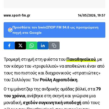
www.sport-fm.gr
14/05/2026, 19:57
Προσθέστε τον bwinΣΠΟΡ FM 94.6 ως προτιμώμενη
πηγή στο Google
Τρομερή στιγμή στη φιέστα του
Παναθηναϊκού
, με
τον κόσμο του «τριφυλλιού» να αποθεώνει έναν από
τους πιο πιστούς και διαχρονικούς «στρατιώτες»
του Συλλόγου: Τον
Ρούλη Αγραπιδάκη
.
Ο τιμ μάνατζερ της ανδρικής ομάδας βόλεϊ, στα
79
του χρόνια
, ανέβηκε στη σκηνή και γνώρισε μια
μοναδική,
σχεδόν συγκινητική υποδοχή
από τους