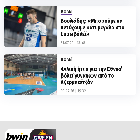
Βουλκίδης: «Μπορούμε να
πετύχουμε κάτι μεγάλο στο
Ευρωβόλεϊ»
31.07.26 | 13:48
ΒΟΛΕΪ
Φιλική ήττα για την Εθνική
βόλεϊ γυναικών από το
Αζερμπαϊτζάν
30.07.26 | 19:32