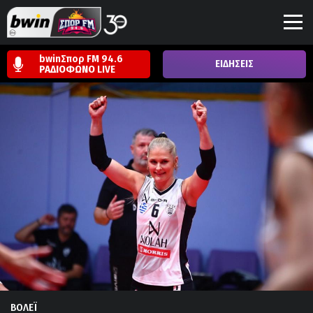
bwinΣπορ FM 94.6
ΕΙΔΗΣΕΙΣ
ΡΑΔΙΟΦΩΝΟ
LIVE
ΒΟΛΕΪ