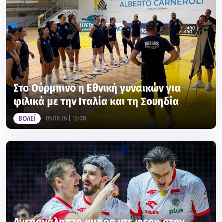
Στο Ούρμπινο η Εθνική γυναικών για
φιλικά με την Ιταλία και τη Σουηδία
ΒΟΛΕΪ
05.08.26 | 12:08
Ανεπανάληπτο «μπρα ντε φερ» στον
τελικό του VNL και κορυφή με μυθική