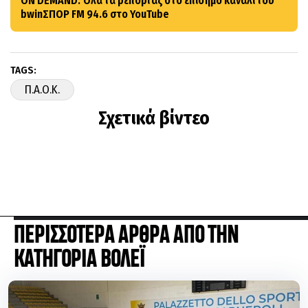
ON DEMAND: Όλα τα ρεπορτάζ στο επίσημο κανάλι του
bwinΣΠΟΡ FM 94.6 στο YouTube
TAGS:
Π.Α.Ο.Κ.
Σχετικά βίντεο
ΠΕΡΙΣΣΟΤΕΡΑ ΑΡΘΡΑ ΑΠΟ ΤΗΝ
ΚΑΤΗΓΟΡΙΑ ΒΟΛΕΪ