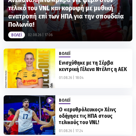
ανατροπή επί των ΗΠΑ για την σπουδαία
Πολωνία!
ΒΟΛΕΪ
02.08.26 | 17:06
ΒΟΛΕΪ
Ενισχύθηκε με τη Σέρβα
κεντρική Γέλενα Ντέλιτς η ΑΕΚ
01.08.26 | 18:04
ΒΟΛΕΪ
Ο «ερυθρόλευκος» Χέινς
οδήγησε τις ΗΠΑ στους
τελικούς του VNL!
01.08.26 | 17:24
ΒΟΛΕΪ