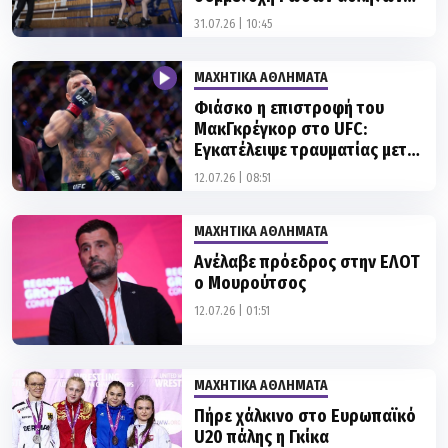
στις διοργανώσεις
31.07.26 | 10:45
ΜΑΧΗΤΙΚΑ ΑΘΛΗΜΑΤΑ
Φιάσκο η επιστροφή του
ΜακΓκρέγκορ στο UFC:
Εγκατέλειψε τραυματίας μετά
από 69 δευτερόλεπτα
12.07.26 | 08:51
ΜΑΧΗΤΙΚΑ ΑΘΛΗΜΑΤΑ
Ανέλαβε πρόεδρος στην ΕΛΟΤ
ο Μουρούτσος
12.07.26 | 01:51
ΜΑΧΗΤΙΚΑ ΑΘΛΗΜΑΤΑ
Πήρε χάλκινο στο Ευρωπαϊκό
U20 πάλης η Γκίκα