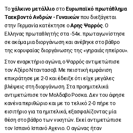
Το
χάλκινο μετάλλιο
στο
Ευρωπαϊκό πρωτάθλημα
Ταεκβοντό Ανδρών - Γυναικών
που διεξάγεται
στην Γερμανία κατέκτησε ο
Αρης Ψαρρός
. Ο
Ελληνας πρωταθλητής στα -54κ. πρωταγωνίστησε
σε ακόμα μια διοργάνωση και ανέβηκε στο βάθρο
της κορυφαίας διοργάνωσης της «γηραιάς ηπείρου».
Στον εναρκτήριο αγώνα, ο Ψαρρός αντιμετώπισε
τον Αζέρο Νταντασοβ. Με πειστική εμφάνιση
επικράτησε με 2-0 και έδειξε ότι είχε μεγάλες
βλέψεις στη διοργάνωση. Στα προημιτελικά
αντιμετώπισε τον Μολδαβο Ροσκα. Δεν του άφησε
κανένα περιθώριο και με το τελικό 2-0 πήρε το
εισιτήριο για τα ημιτελικά, εξασφαλίζοντας μία
θέση στο βάθρο των νικητών. Εκεί αντιμετώπισε
τον Ισπανό Ισπανό Αχενιο. Ο αγώνας ήταν