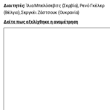
Διαιτητές:
Ίλια Μπελόσεβιτς (Σερβία), Ρενό Γκέλερ
(Βέλγιο), Σεργκέι Ζάστσουκ (Ουκρανία)
Δείτε πως εξελίχθηκε η αναμέτρηση