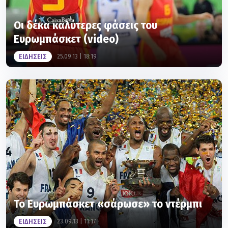
Οι δέκα καλύτερες φάσεις του
Ευρωμπάσκετ (video)
ΕΙΔΗΣΕΙΣ
25.09.13 | 18:19
Το Ευρωμπάσκετ «σάρωσε» το ντέρμπι
ΕΙΔΗΣΕΙΣ
23.09.13 | 11:17