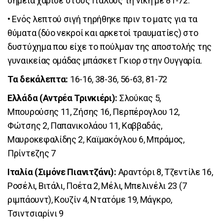
σημεία χάρισε στους Ιταλούς τη νίκη με 81-72.
• Ενός λεπτού σιγή τηρήθηκε πριν το ματς για τα
θύματα (δύο νεκροί και αρκετοί τραυματίες) στο
δυστύχημα που είχε το πούλμαν της αποστολής της
γυναικείας ομάδας μπάσκετ Γκιορ στην Ουγγαρία.
Τα δεκάλεπτα:
16-16, 38-36, 56-63, 81-72
Ελλάδα (Αντρέα Τρινκιέρι):
Σλούκας 5,
Μπουρούσης 11, Ζήσης 16, Περπέρογλου 12,
Φώτσης 2, Παπανικολάου 11, Καββαδάς,
Μαυροκεφαλίδης 2, Καϊμακόγλου 6, Μπράμος,
Πρίντεζης 7
Ιταλία (Σιμόνε Πιανιτζάνι):
Αραντόρι 8, Τζεντίλε 16,
Ροσέλι, Βιτάλι, Ποέτα 2, Μέλι, Μπελινέλι 23 (7
ριμπάουντ), Κουζίν 4, Ντατόμε 19, Μάγκρο,
Τσιντσιαρίνι 9