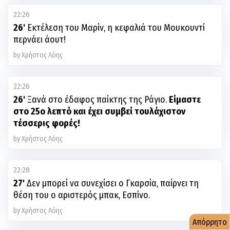
22:26
26'
Εκτέλεση του Μαρίν, η κεφαλιά του Μουκουντί
περνάει άουτ!
by Χρήστος Λόης
22:26
26'
Ξανά στο έδαφος παίκτης της Ράγιο.
Είμαστε
στο 25ο λεπτό και έχει συμβεί τουλάχιστον
τέσσερις φορές!
by Χρήστος Λόης
22:28
27'
Δεν μπορεί να συνεχίσει ο Γκαρσία, παίρνει τη
θέση του ο αριστερός μπακ, Εσπίνο.
by Χρήστος Λόης
Απόρρητο