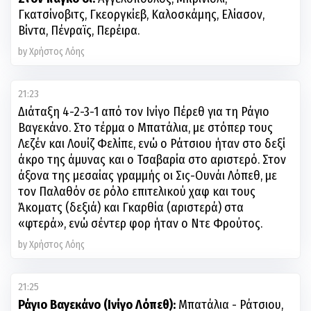
Γκατσίνοβιτς, Γκεοργκίεβ, Καλοσκάμης, Ελίασον,
Βίντα, Πένραϊς, Περέιρα.
by Χρήστος Λόης
21:23
Διάταξη 4-2-3-1 από τον Ινίγο Πέρεθ για τη Ράγιο
Βαγεκάνο. Στο τέρμα ο Μπατάλια, με στόπερ τους
Λεζέν και Λουίζ Φελίπε, ενώ ο Ράτσιου ήταν στο δεξί
άκρο της άμυνας και ο Τσαβαρία στο αριστερό. Στον
άξονα της μεσαίας γραμμής οι Σις-Ουνάι Λόπεθ, με
τον Παλαθόν σε ρόλο επιτελικού χαφ και τους
Άκοματς (δεξιά) και Γκαρθία (αριστερά) στα
«φτερά», ενώ σέντερ φορ ήταν ο Ντε Φρούτος.
by Χρήστος Λόης
21:25
Ράγιο Βαγεκάνο (Ινίγο Λόπεθ):
Μπατάλια - Ράτσιου,