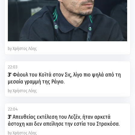
by Χρήστος Λόης
22:03
3'
Φάουλ του Κοϊτά στον Σις, λίγο πιο ψηλά από τη
μεσαία γραμμή της Ράγιο.
by Χρήστος Λόης
22:04
3'
Απευθείας εκτέλεση του Λεζέν, ήταν αρκετά
άστοχη και δεν απείλησε την εστία του Στρακόσα.
by Χρήστος Λόης