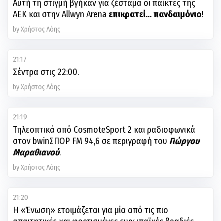
Αυτή τη στιγμή βγήκαν για ζέσταμα οι παίκτες της
ΑΕΚ και στην Allwyn Arena
επικρατεί... πανδαιμόνιο
!
by Χρήστος Λόης
21:17
Σέντρα στις 22:00.
by Χρήστος Λόης
21:19
Τηλεοπτικά από CosmoteSport 2 και ραδιοφωνικά
στον bwinΣΠΟΡ FM 94,6 σε περιγραφή του
Γιώργου
Μαραθιανού
.
by Χρήστος Λόης
21:20
Η «Ένωση» ετοιμάζεται για μία από τις πιο