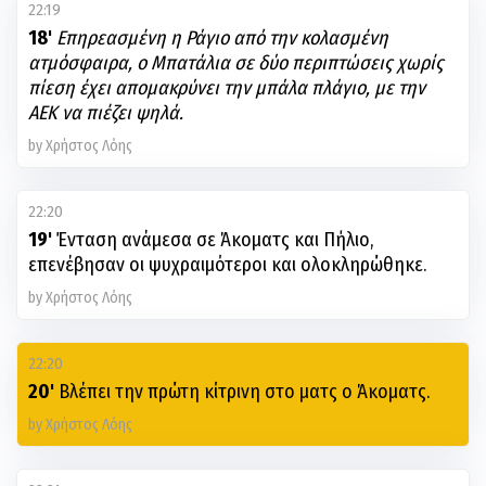
22:19
18'
Επηρεασμένη η Ράγιο από την κολασμένη
ατμόσφαιρα, ο Μπατάλια σε δύο περιπτώσεις χωρίς
πίεση έχει απομακρύνει την μπάλα πλάγιο, με την
ΑΕΚ να πιέζει ψηλά.
by Χρήστος Λόης
22:20
19'
Ένταση ανάμεσα σε Άκοματς και Πήλιο,
επενέβησαν οι ψυχραιμότεροι και ολοκληρώθηκε.
by Χρήστος Λόης
22:20
20'
Βλέπει την πρώτη κίτρινη στο ματς ο Άκοματς.
by Χρήστος Λόης