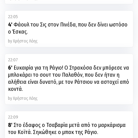
22:05
4'
Φάουλ του Σις στον Πινέδα, που δεν δίνει ωστόσο
ο Έσκας.
by Χρήστος Λόης
22:07
6'
Ευκαιρία για τη Ράγιο! Ο Στρακόσα δεν μπόρεσε να
μπλοκάρει το σουτ του Παλαθόν, που δεν ήταν η
αλήθεια είναι δυνατό, με τον Ράτσιου να αστοχεί από
κοντά.
by Χρήστος Λόης
22:09
8'
Στο έδαφος ο Τσαβαρία μετά από το μαρκάρισμα
του Κοϊτά. Σηκώθηκε ο μπακ της Ράγιο.