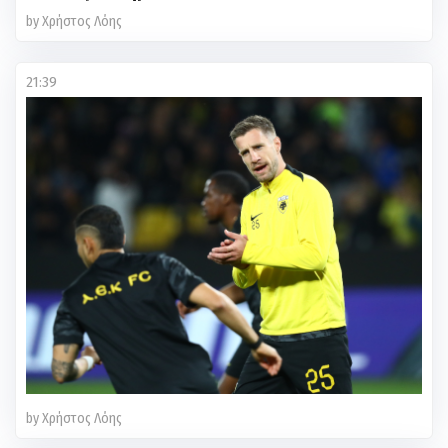
by Χρήστος Λόης
21:39
by Χρήστος Λόης