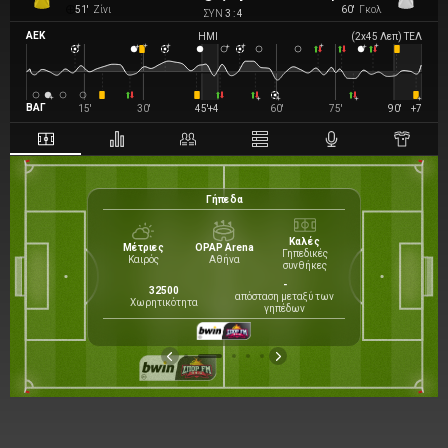
51'
Ζίνι
60'
Γκολ
ΣΥΝ
3 : 4
ΑΕΚ
ΗΜΙ
(
2
x
45
Λεπ
)
ΤΕΛ
ΒΑΓ
15'
30'
45'
+4
60'
75'
90'
+7
Γήπεδα
58
%
Καλές
Μέτριες
OPAP Arena
Γηπεδικές
Καιρός
Αθήνα
συνθήκες
44
%
-
ζ, Ινίγκο
32500
απόσταση μεταξύ των
32
%
νητής
Χωρητικότητα
γηπέδων
24
%