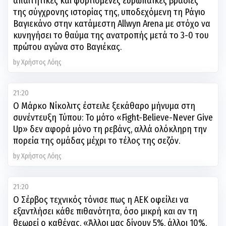
απαιτητικές και φορτισμένες ευρωπαϊκές βραδιές
της σύγχρονης ιστορίας της, υποδεχόμενη τη Ράγιο
Βαγιεκάνο στην κατάμεστη Allwyn Arena με στόχο να
κυνηγήσει το θαύμα της ανατροπής μετά το 3-0 του
πρώτου αγώνα στο Βαγιέκας.
by Χρήστος Λόης
21:20
Ο Μάρκο Νίκολιτς έστειλε ξεκάθαρο μήνυμα στη
συνέντευξη Τύπου: Το μότο «Fight-Believe-Never Give
Up» δεν αφορά μόνο τη ρεβάνς, αλλά ολόκληρη την
πορεία της ομάδας μέχρι το τέλος της σεζόν.
by Χρήστος Λόης
21:20
Ο Σέρβος τεχνικός τόνισε πως η ΑΕΚ οφείλει να
εξαντλήσει κάθε πιθανότητα, όσο μικρή και αν τη
θεωρεί ο καθένας. «Άλλοι μας δίνουν 5%, άλλοι 10%,