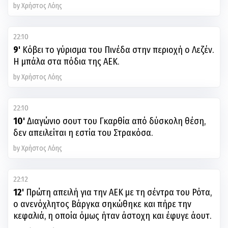
by Χρήστος Λόης
22:10
9'
Κόβει το γύρισμα του Πινέδα στην περιοχή ο Λεζέν.
Η μπάλα στα πόδια της ΑΕΚ.
by Χρήστος Λόης
22:10
10'
Διαγώνιο σουτ του Γκαρθία από δύσκολη θέση,
δεν απειλείται η εστία του Στρακόσα.
by Χρήστος Λόης
22:12
12'
Πρώτη απειλή για την ΑΕΚ με τη σέντρα του Ρότα,
ο ανενόχλητος Βάργκα σηκώθηκε και πήρε την
κεφαλιά, η οποία όμως ήταν άστοχη και έφυγε άουτ.