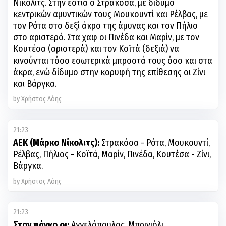
Νίκολιτς. Στην εστία ο Στρακόσα, με δίδυμο
κεντρικών αμυντικών τους Μουκουντί και Ρέλβας, με
τον Ρότα στο δεξί άκρο της άμυνας και τον Πήλιο
στο αριστερό. Στα χαφ οι Πινέδα και Μαρίν, με τον
Κουτέσα (αριστερά) και τον Κοϊτά (δεξιά) να
κινούνται τόσο εσωτερικά μπροστά τους όσο και στα
άκρα, ενώ δίδυμο στην κορυφή της επίθεσης οι Ζίνι
και Βάργκα.
by Χρήστος Λόης
21:23
ΑΕΚ (Μάρκο Νίκολιτς):
Στρακόσα - Ρότα, Μουκουντί,
Ρέλβας, Πήλιος - Κοϊτά, Μαρίν, Πινέδα, Κουτέσα - Ζίνι,
Βάργκα.
by Χρήστος Λόης
21:23
Στον πάγκο οι:
Αγγελόπουλος, Μπρινιόλι,