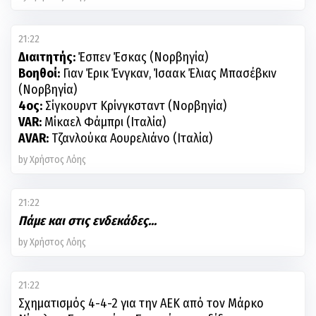
21:22
Διαιτητής:
Βοηθοί:
Γιαν Έρικ Ένγκαν, Ίσαακ Έλιας Μπασέβκιν
4ος:
VAR:
AVAR:
Τζανλούκα Αουρελιάνο (Ιταλία)
by Χρήστος Λόης
21:22
Πάμε και στις ενδεκάδες...
by Χρήστος Λόης
21:22
Σχηματισμός 4-4-2 για την ΑΕΚ από τον Μάρκο