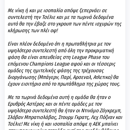
Με νίκη ή και με ισοπαλία απόψε ξεπερνάει σε
συντελεστή την Τσέλιε και με τα τωρινά δεδομένα
αυτό θα την έβαζε στο γκρουπ των πέντε ισχυρών της
κλήρωσης των πλέι οφ!
Είναι πλέον δεδομένο ότι η πρωταθλήτρια με τον
υψηλότερο συντελεστή από όλη την προκριματική
φάση θα είναι απευθείας στη League Phase του
επόμενου Champions League αφού και οι τέσσερις
ομάδες της ημιτελικής φάσης της τρέχουσας
διοργάνωσης (Μπάγερν, Παρί, Αρσεναλ, Ατλετικο) θα
έχουν εισιτήριο από το πρωτάθλημα της χώρας τους.
Με τα τωρινά δεδομένα αυτή η ομάδα θα ήταν ο
Ερυθρός Αστέρας και οι πέντε ομάδες με τον
υψηλότερο συντελεστή θα ήταν οι Ντινάμο Ζάγκρεμπ,
Σλόβαν Μπρατισλάβας, Στουρμ Γκρατς, Λεχ Πόζναν και
Τσέλιε! Με νίκη ή και ισοπαλία απόψε η ΑΕΚ μπαίνει