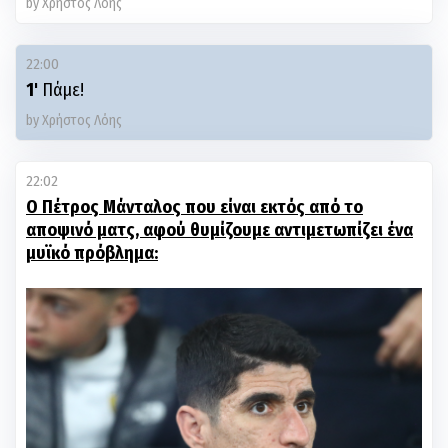
by Χρήστος Λόης
22:00
1'
Πάμε!
by Χρήστος Λόης
22:02
Ο Πέτρος Μάνταλος που είναι εκτός από το
αποψινό ματς, αφού θυμίζουμε αντιμετωπίζει ένα
μυϊκό πρόβλημα: