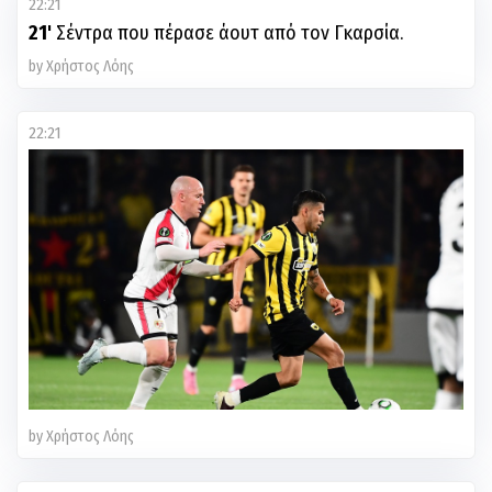
22:21
21'
Σέντρα που πέρασε άουτ από τον Γκαρσία.
by Χρήστος Λόης
22:21
by Χρήστος Λόης