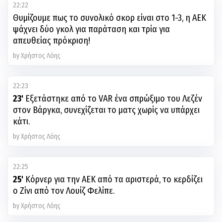
22:22
Θυμίζουμε πως το συνολικό σκορ είναι στο 1-3, η ΑΕΚ
ψάχνει δύο γκολ για παράταση και τρία για
απευθείας πρόκριση!
by Χρήστος Λόης
22:23
23'
Εξετάστηκε από το VAR ένα σπρώξιμο του Λεζέν
στον Βάργκα, συνεχίζεται το ματς χωρίς να υπάρχει
κάτι.
by Χρήστος Λόης
22:25
25'
Κόρνερ για την ΑΕΚ από τα αριστερά, το κερδίζει
ο Ζίνι από τον Λουίζ Φελίπε.
by Χρήστος Λόης