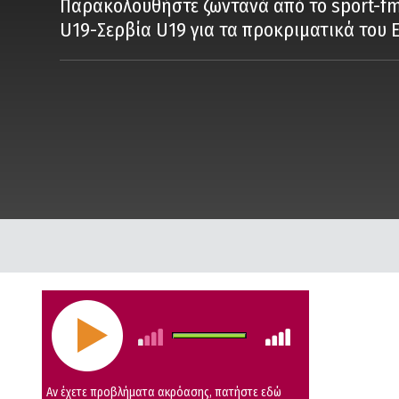
Παρακολουθήστε ζωντανά από το sport-f
U19-Σερβία U19 για τα προκριματικά του