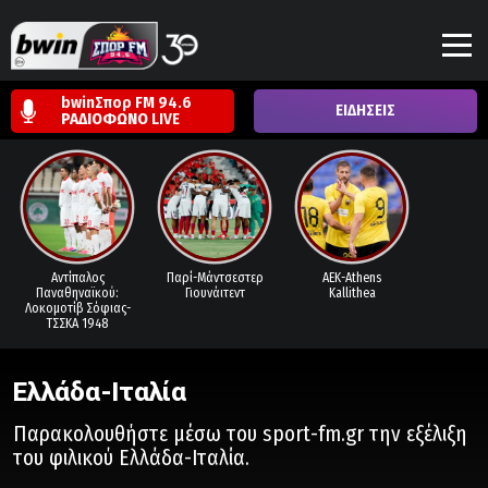
bwinΣπορ FM 94.6
ΕΙΔΗΣΕΙΣ
ΡΑΔΙΟΦΩΝΟ
LIVE
Αντίπαλος
Παρί-Μάντσεστερ
ΑΕΚ-Athens
Παναθηναϊκού:
Γιουνάιτεντ
Kallithea
Λοκομοτίβ Σόφιας-
ΤΣΣΚΑ 1948
Ελλάδα-Ιταλία
Παρακολουθήστε μέσω του
sport
-
fm
.
gr
την εξέλιξη
του φιλικού Ελλάδα-Ιταλία.