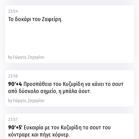
23:54
Το δοκάρι του Ζαφείρη.
by Γιώργος Ζαχαρίου
23:56
90'+4
Προσπάθεια του Κυζυρίδη να κάνει το σουτ
από δύσκολο σημείο, η μπάλα άουτ.
by Γιώργος Ζαχαρίου
23:57
90'+5'
Ευκαιρία με τον Κυζυρίδη το σουτ του
κόντραρε και πήγε κόρνερ.