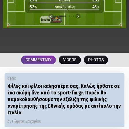
29
36
%
%
52
45
%
Κατοχή μπάλας
%
Εκτό
COMMENTARY
VIDEOS
PHOTOS
21:50
Φίλες και φίλοι καλησπέρα σας. Καλώς ήρθατε σε
ένα ακόμη live από το sport-fm.gr. Παρέα θα
παρακολουθήσουμε την εξέλιξη της φιλικής
αναμέτρησης της Εθνικής ομάδας με αντίπαλο την
Ιταλία.
by Γιώργος Ζαχαρίου