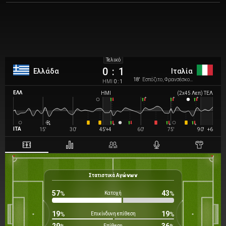
Τελικό
0
:
1
Ελλάδα
Ιταλία
18'
Εσπόζιτο, Φρανσέσκο Πίο
ΗΜΙ
0 : 1
ΕΛΛ
ΗΜΙ
(
2
x
45
Λεπ
)
ΤΕΛ
ΙΤΑ
15'
30'
45'
+4
60'
75'
90'
+6
Στατιστικά Αγώνων
0
%
57
43
%
Κατοχή
%
19
19
%
Επικίνδυνη επίθεση
%
Επίθεση