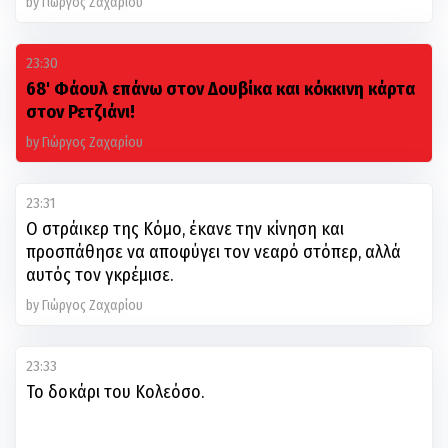
by Γιώργος Ζαχαρίου
23:30
68' Φάουλ επάνω στον Δουβίκα και κόκκινη κάρτα
στον Ρετζιάνι!
by Γιώργος Ζαχαρίου
23:31
Ο στράικερ της Κόμο, έκανε την κίνηση και
προσπάθησε να αποφύγει τον νεαρό στόπερ, αλλά
αυτός τον γκρέμισε.
by Γιώργος Ζαχαρίου
23:33
Το δοκάρι του Κολεόσο.