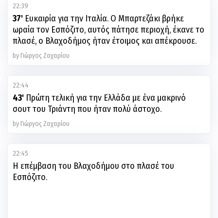
22:39
37'
Ευκαιρία για την Ιταλία. Ο Μπαρτεζάκι βρήκε
ωραία τον Εσπόζιτο, αυτός πάτησε περιοχή, έκανε το
πλασέ, ο Βλαχοδήμος ήταν έτοιμος και απέκρουσε.
by Γιώργος Ζαχαρίου
22:44
43'
Πρώτη τελική για την Ελλάδα με ένα μακρινό
σουτ του Τριάντη που ήταν πολύ άστοχο.
by Γιώργος Ζαχαρίου
22:45
Η επέμβαση του Βλαχοδήμου στο πλασέ του
Εσπόζιτο.