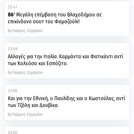
23:47
86'
Μεγάλη επέμβαση του Βλαχοδήμου σε
επικίνδυνο σουτ του Φαμαζούλι!
by Γιώργος Ζαχαρίου
23:49
Αλλαγές για την Ιταλία. Καρμάντα και Φατικάντι αντί
των Κολεόσο και Εσπόζιτο.
by Γιώργος Ζαχαρίου
23:50
Και για την Εθνική, ο Παυλίδης και ο Κωστούλας, αντί
των Τζόλη και Δουβίκα.
by Γιώργος Ζαχαρίου
23:50