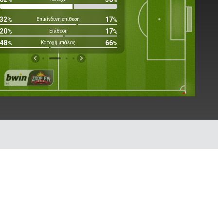
3
7
2
2
32
17
%
Επικίνδυνη επίθεση
%
6
13
20
17
%
Επίθεση
%
2
4
48
66
%
Κατοχή μπάλας
%
Εκτός Στόχου
Προσπάθειε