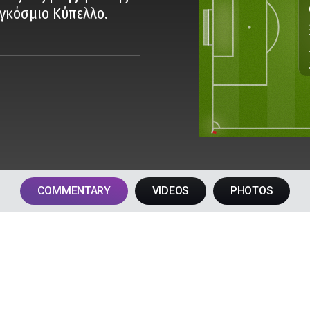
:
αγκόσμιο Κύπελλο.
2
1
ΗΜΙ
1
:
1
COMMENTARY
VIDEOS
PHOTOS