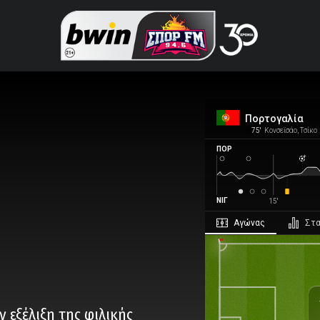
Πορτογαλία
75'
Κονσεϊσάο, Τσίκο
ΠΟΡ
ΝΙΓ
15'
αγώνας
στ
 εξέλιξη της φιλικής
Ο Αγώνας Τελείωσε