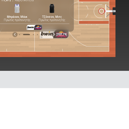
19,812
Χωρητικότητα
53
29
Ρεκόρ
Μπράουν, Μάικ
Τζόνσον, Μιτς
Πρώτος προπονητής
Πρώτος προπονητής
3
Ανατολικός
Conf
Πολλαπλά Γεγονότα
.
2
Ατλαντικός
Κατ.
Στατιστικά Πρωταθλήματος
.