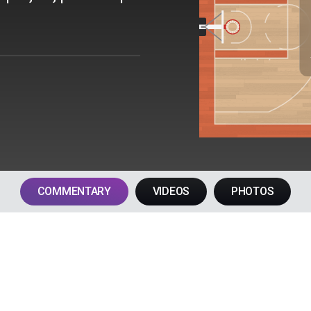
Ο Αγώνας Τελείωσε
:
107
106
ΝΙΟ
ΣΑΝ
COMMENTARY
VIDEOS
PHOTOS