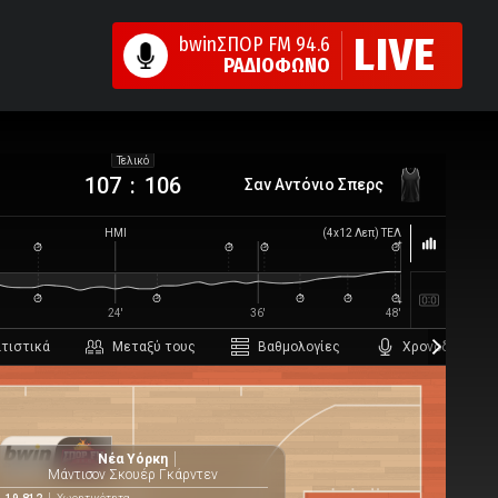
LIVE
bwinΣΠΟΡ FM 94.6
ΡΑΔΙΟΦΩΝΟ
Τελικό
107
:
106
Σαν Αντόνιο Σπερς
ΗΜΙ
(
4
x
12
Λεπ
)
ΤΕΛ
24'
36'
48'
ατιστικά
μεταξύ τους
βαθμολογίες
χρονοδιάγραμ
Νέα Υόρκη
Βαθμολογί
Μάντισον Σκουέρ Γκάρντεν
Ν
Η