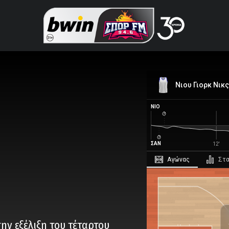
Νιου Γιορκ Νικς
ΝΙΟ
ΣΑΝ
12'
αγώνας
στ
NBA, Playoffs
NBA Τελικοί
Πέμπτη
, 11 Ιουνίου
00:30
UTC
ην εξέλιξη του τέταρτου