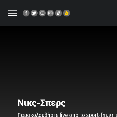
Νικς-Σπερς
Παρακολουθήστε live από το sport-fm.gr τ