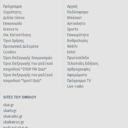
Πρόγραμμα
Αρχική
Συχνότητες
Ποδόσφαιρο
Δελτία τύπου
Μπάσκετ
Επικοινωνία
Αυτοκίνητο
Greece Is
Sports
Οικ. Καταστάσεις
Επικαιρότητα
Όροι Χρήσης
Βαθμολογίες
Προσωπικά Δεδομένα
WebTv
Cookies
Enter
Όροι διεξαγωγής διαγωνισμών
Πρωτοσέλιδα
Όροι διεξαγωγής του ραδ/κού
Τελευταίες Ειδήσεις
παιχνιδιού "ΣΠΟΡ FM Quiz"
Αρθρογραφίες
Όροι διεξαγωγής του ραδ/κού
Αφιερώματα
παιχνιδιού "Sport Quiz"
Πρόγραμμα TV
Live-radio
SITES ΤΟΥ ΟΜΙΛΟΥ
skai.gr
skaitv.gr
skairadio.gr
skaikairos.gr
podcast.skai.gr