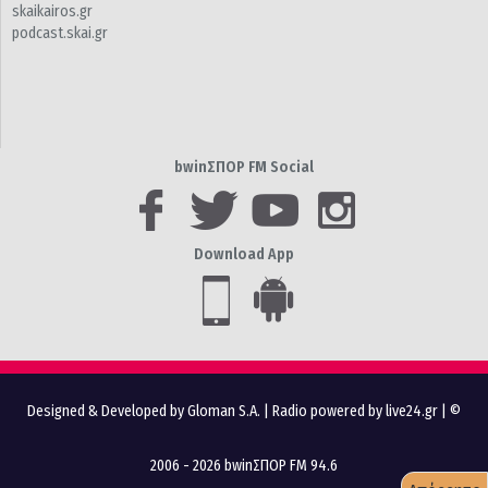
skaikairos.gr
podcast.skai.gr
bwinΣΠΟΡ FM Social
Download App
Designed & Developed by Gloman S.A.
|
Radio powered by live24.gr
| ©
2006 - 2026 bwinΣΠΟΡ FM 94.6