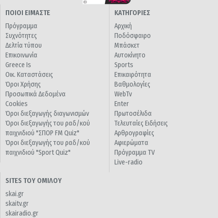
ΠΟΙΟΙ ΕΙΜΑΣΤΕ
ΚΑΤΗΓΟΡΙΕΣ
Πρόγραμμα
Αρχική
Συχνότητες
Ποδόσφαιρο
Δελτία τύπου
Μπάσκετ
Επικοινωνία
Αυτοκίνητο
Greece Is
Sports
Οικ. Καταστάσεις
Επικαιρότητα
Όροι Χρήσης
Βαθμολογίες
Προσωπικά Δεδομένα
WebTv
Cookies
Enter
Όροι διεξαγωγής διαγωνισμών
Πρωτοσέλιδα
Όροι διεξαγωγής του ραδ/κού
Τελευταίες Ειδήσεις
παιχνιδιού "ΣΠΟΡ FM Quiz"
Αρθρογραφίες
Όροι διεξαγωγής του ραδ/κού
Αφιερώματα
παιχνιδιού "Sport Quiz"
Πρόγραμμα TV
Live-radio
SITES ΤΟΥ ΟΜΙΛΟΥ
skai.gr
skaitv.gr
skairadio.gr