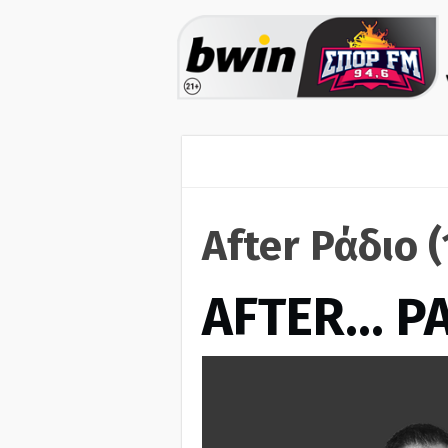
After Ράδιο 
AFTER… Ρ