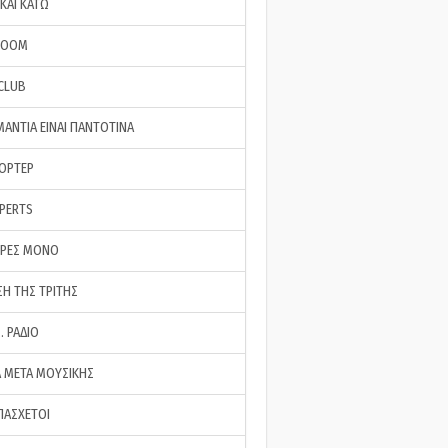
ΚΑΙ ΚΑΤΩ
ROOM
 CLUB
ΜΑΝΤΙΑ ΕΙΝΑΙ ΠΑΝΤΟΤΙΝΑ
ΠΟΡΤΕΡ
XPERTS
ΕΡΕΣ ΜΟΝΟ
ΣΗ ΤΗΣ ΤΡΙΤΗΣ
… ΡΑΔΙΟ
 ΜΕΤΑ ΜΟΥΣΙΚΗΣ
ΠΑΣΧΕΤΟΙ