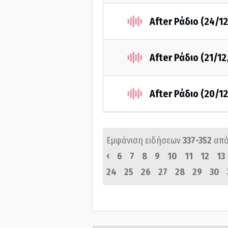
After Ράδιο (24/1
After Ράδιο (21/1
After Ράδιο (20/1
Εμφάνιση ειδήσεων
337-352
από
‹
6
7
8
9
10
11
12
13
24
25
26
27
28
29
30