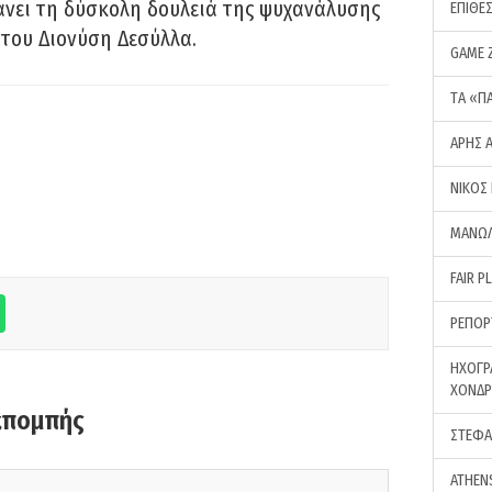
νει τη δύσκολη δουλειά της ψυχανάλυσης
ΕΠΙΘΕ
του Διονύση Δεσύλλα.
GAME 
ΤA «Π
ΑΡΗΣ 
ΝΙΚΟΣ
ΜΑΝΩΛ
FAIR P
ΡΕΠΟΡ
ΗΧΟΓΡ
ΧΟΝΔ
κπομπής
ΣΤΕΦΑ
ATHEN