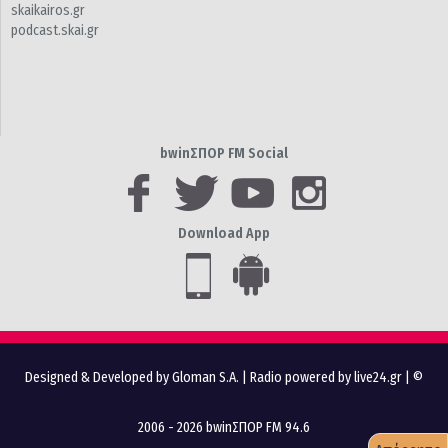
skaikairos.gr
podcast.skai.gr
bwinΣΠΟΡ FM Social
Download App
Designed & Developed by Gloman S.A.
|
Radio powered by live24.gr
| ©
2006 - 2026 bwinΣΠΟΡ FM 94.6