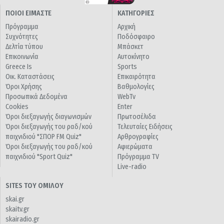
ΠΟΙΟΙ ΕΙΜΑΣΤΕ
ΚΑΤΗΓΟΡΙΕΣ
Πρόγραμμα
Αρχική
Συχνότητες
Ποδόσφαιρο
Δελτία τύπου
Μπάσκετ
Επικοινωνία
Αυτοκίνητο
Greece Is
Sports
Οικ. Καταστάσεις
Επικαιρότητα
Όροι Χρήσης
Βαθμολογίες
Προσωπικά Δεδομένα
WebTv
Cookies
Enter
Όροι διεξαγωγής διαγωνισμών
Πρωτοσέλιδα
Όροι διεξαγωγής του ραδ/κού
Τελευταίες Ειδήσεις
παιχνιδιού "ΣΠΟΡ FM Quiz"
Αρθρογραφίες
Όροι διεξαγωγής του ραδ/κού
Αφιερώματα
παιχνιδιού "Sport Quiz"
Πρόγραμμα TV
Live-radio
SITES ΤΟΥ ΟΜΙΛΟΥ
skai.gr
skaitv.gr
skairadio.gr