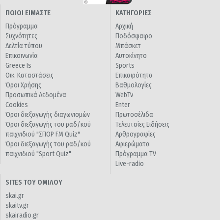
ΠΟΙΟΙ ΕΙΜΑΣΤΕ
ΚΑΤΗΓΟΡΙΕΣ
Πρόγραμμα
Αρχική
Συχνότητες
Ποδόσφαιρο
Δελτία τύπου
Μπάσκετ
Επικοινωνία
Αυτοκίνητο
Greece Is
Sports
Οικ. Καταστάσεις
Επικαιρότητα
Όροι Χρήσης
Βαθμολογίες
Προσωπικά Δεδομένα
WebTv
Cookies
Enter
Όροι διεξαγωγής διαγωνισμών
Πρωτοσέλιδα
Όροι διεξαγωγής του ραδ/κού
Τελευταίες Ειδήσεις
παιχνιδιού "ΣΠΟΡ FM Quiz"
Αρθρογραφίες
Όροι διεξαγωγής του ραδ/κού
Αφιερώματα
παιχνιδιού "Sport Quiz"
Πρόγραμμα TV
Live-radio
SITES ΤΟΥ ΟΜΙΛΟΥ
skai.gr
skaitv.gr
skairadio.gr