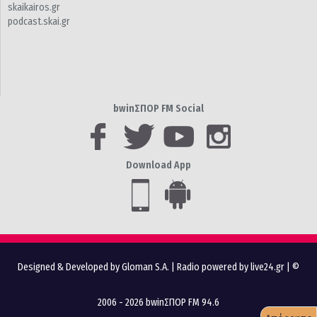
skaikairos.gr
podcast.skai.gr
bwinΣΠΟΡ FM Social
Download App
Designed & Developed by Gloman S.A.
|
Radio powered by live24.gr
| ©
2006 - 2026 bwinΣΠΟΡ FM 94.6