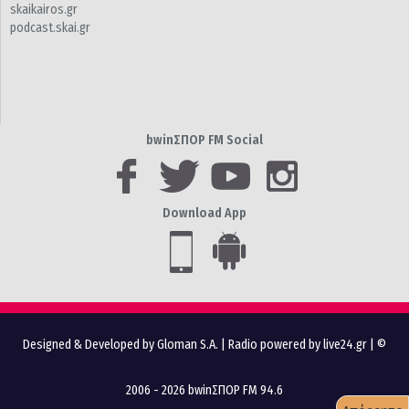
skaikairos.gr
podcast.skai.gr
bwinΣΠΟΡ FM Social
Download App
Designed & Developed by Gloman S.A.
|
Radio powered by live24.gr
| ©
2006 - 2026 bwinΣΠΟΡ FM 94.6