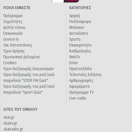
ΠΟΙΟΙ ΕΙΜΑΣΤΕ
ΚΑΤΗΓΟΡΙΕΣ
Πρόγραμμα
Αρχική
Συχνότητες
Ποδόσφαιρο
Δελτία τύπου
Μπάσκετ
Επικοινωνία
Αυτοκίνητο
Greece Is
Sports
Οικ. Καταστάσεις
Επικαιρότητα
Όροι Χρήσης
Βαθμολογίες
Προσωπικά Δεδομένα
WebTv
Cookies
Enter
Όροι διεξαγωγής διαγωνισμών
Πρωτοσέλιδα
Όροι διεξαγωγής του ραδ/κού
Τελευταίες Ειδήσεις
παιχνιδιού "ΣΠΟΡ FM Quiz"
Αρθρογραφίες
Όροι διεξαγωγής του ραδ/κού
Αφιερώματα
παιχνιδιού "Sport Quiz"
Πρόγραμμα TV
Live-radio
SITES ΤΟΥ ΟΜΙΛΟΥ
skai.gr
skaitv.gr
skairadio.gr