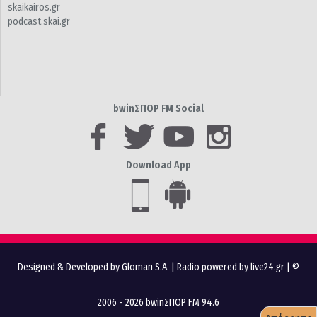
skaikairos.gr
podcast.skai.gr
bwinΣΠΟΡ FM Social
Download App
Designed & Developed by Gloman S.A.
|
Radio powered by live24.gr
| ©
2006 - 2026 bwinΣΠΟΡ FM 94.6