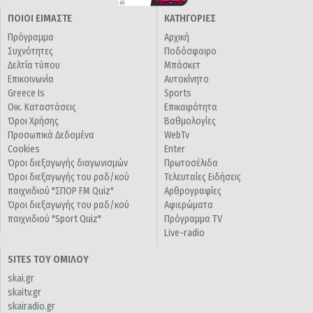
ΠΟΙΟΙ ΕΙΜΑΣΤΕ
ΚΑΤΗΓΟΡΙΕΣ
Πρόγραμμα
Αρχική
Συχνότητες
Ποδόσφαιρο
Δελτία τύπου
Μπάσκετ
Επικοινωνία
Αυτοκίνητο
Greece Is
Sports
Οικ. Καταστάσεις
Επικαιρότητα
Όροι Χρήσης
Βαθμολογίες
Προσωπικά Δεδομένα
WebTv
Cookies
Enter
Όροι διεξαγωγής διαγωνισμών
Πρωτοσέλιδα
Όροι διεξαγωγής του ραδ/κού
Τελευταίες Ειδήσεις
παιχνιδιού "ΣΠΟΡ FM Quiz"
Αρθρογραφίες
Όροι διεξαγωγής του ραδ/κού
Αφιερώματα
παιχνιδιού "Sport Quiz"
Πρόγραμμα TV
Live-radio
SITES ΤΟΥ ΟΜΙΛΟΥ
skai.gr
skaitv.gr
skairadio.gr