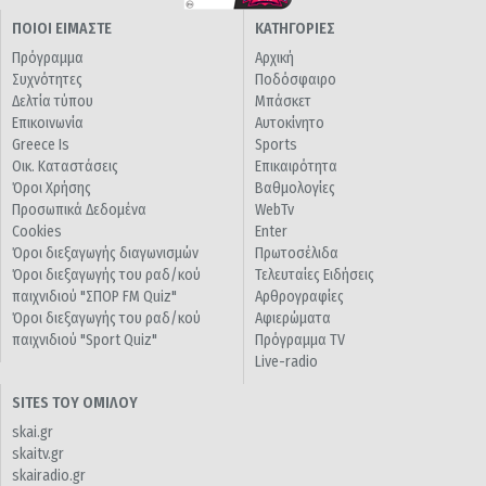
ΠΟΙΟΙ ΕΙΜΑΣΤΕ
ΚΑΤΗΓΟΡΙΕΣ
Πρόγραμμα
Αρχική
Συχνότητες
Ποδόσφαιρο
Δελτία τύπου
Μπάσκετ
Επικοινωνία
Αυτοκίνητο
Greece Is
Sports
Οικ. Καταστάσεις
Επικαιρότητα
Όροι Χρήσης
Βαθμολογίες
Προσωπικά Δεδομένα
WebTv
Cookies
Enter
Όροι διεξαγωγής διαγωνισμών
Πρωτοσέλιδα
Όροι διεξαγωγής του ραδ/κού
Τελευταίες Ειδήσεις
παιχνιδιού "ΣΠΟΡ FM Quiz"
Αρθρογραφίες
Όροι διεξαγωγής του ραδ/κού
Αφιερώματα
παιχνιδιού "Sport Quiz"
Πρόγραμμα TV
Live-radio
SITES ΤΟΥ ΟΜΙΛΟΥ
skai.gr
skaitv.gr
skairadio.gr