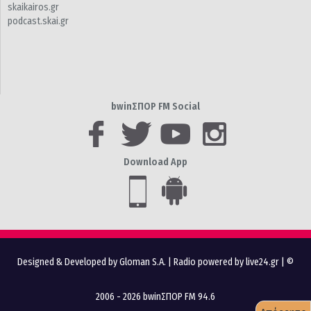
skaikairos.gr
podcast.skai.gr
bwinΣΠΟΡ FM Social
Download App
Designed & Developed by Gloman S.A.
|
Radio powered by live24.gr
| ©
2006 - 2026 bwinΣΠΟΡ FM 94.6