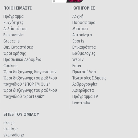
ΠΟΙΟΙ ΕΙΜΑΣΤΕ
ΚΑΤΗΓΟΡΙΕΣ
Πρόγραμμα
Αρχική
Συχνότητες
Ποδόσφαιρο
Δελτία τύπου
Μπάσκετ
Επικοινωνία
Αυτοκίνητο
Greece Is
Sports
Οικ. Καταστάσεις
Επικαιρότητα
Όροι Χρήσης
Βαθμολογίες
Προσωπικά Δεδομένα
WebTv
Cookies
Enter
Όροι διεξαγωγής διαγωνισμών
Πρωτοσέλιδα
Όροι διεξαγωγής του ραδ/κού
Τελευταίες Ειδήσεις
παιχνιδιού "ΣΠΟΡ FM Quiz"
Αρθρογραφίες
Όροι διεξαγωγής του ραδ/κού
Αφιερώματα
παιχνιδιού "Sport Quiz"
Πρόγραμμα TV
Live-radio
SITES ΤΟΥ ΟΜΙΛΟΥ
skai.gr
skaitv.gr
skairadio.gr