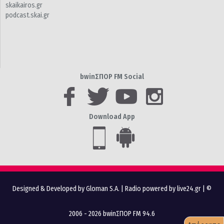
skaikairos.gr
podcast.skai.gr
bwinΣΠΟΡ FM Social
Download App
Designed & Developed by Gloman S.A.
|
Radio powered by live24.gr
| ©
2006 - 2026 bwinΣΠΟΡ FM 94.6