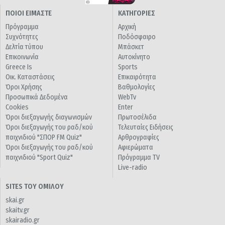
ΠΟΙΟΙ ΕΙΜΑΣΤΕ
ΚΑΤΗΓΟΡΙΕΣ
Πρόγραμμα
Αρχική
Συχνότητες
Ποδόσφαιρο
Δελτία τύπου
Μπάσκετ
Επικοινωνία
Αυτοκίνητο
Greece Is
Sports
Οικ. Καταστάσεις
Επικαιρότητα
Όροι Χρήσης
Βαθμολογίες
Προσωπικά Δεδομένα
WebTv
Cookies
Enter
Όροι διεξαγωγής διαγωνισμών
Πρωτοσέλιδα
Όροι διεξαγωγής του ραδ/κού
Τελευταίες Ειδήσεις
παιχνιδιού "ΣΠΟΡ FM Quiz"
Αρθρογραφίες
Όροι διεξαγωγής του ραδ/κού
Αφιερώματα
παιχνιδιού "Sport Quiz"
Πρόγραμμα TV
Live-radio
SITES ΤΟΥ ΟΜΙΛΟΥ
skai.gr
skaitv.gr
skairadio.gr